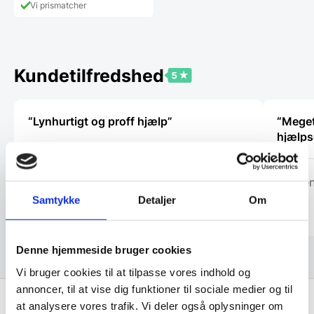
har
Vi prismatcher
flere
varianter.
Mulighederne
kan
vælges
Kundetilfredshed
på
varesiden
“Lynhurtigt og proff hjælp”
“Meget 
hjælps
Christina
Steffe
Samtykke
Detaljer
Om
Denne hjemmeside bruger cookies
Vi bruger cookies til at tilpasse vores indhold og
annoncer, til at vise dig funktioner til sociale medier og til
at analysere vores trafik. Vi deler også oplysninger om