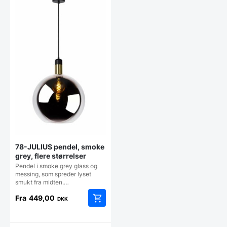
78-JULIUS pendel, smoke
grey, flere størrelser
Pendel i smoke grey glass og
messing, som spreder lyset
smukt fra midten.…
Fra
449,00
DKK
Dette
vare