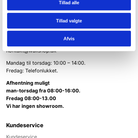
Rømersvej 33
Tillad alle
7430 Ikast
CVR: 38952986
Tillad valgte
Telefon træffetid:
Tlf.
71 99 30 98
Afvis
Kontakt@wallshop.dk
Mandag til torsdag: 10:00 – 14:00.
Fredag: Telefonlukket.
Afhentning muligt
man-torsdag fra 08:00-16:00.
Fredag 08:00-13.00
Vi har ingen showroom.
Kundeservice
Kundeservice