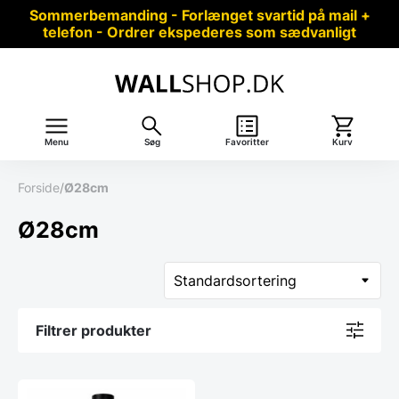
Sommerbemanding - Forlænget svartid på mail +
telefon - Ordrer ekspederes som sædvanligt
Menu
Søg
Favoritter
Kurv
Forside
/
Ø28cm
Ø28cm
Filtrer produkter