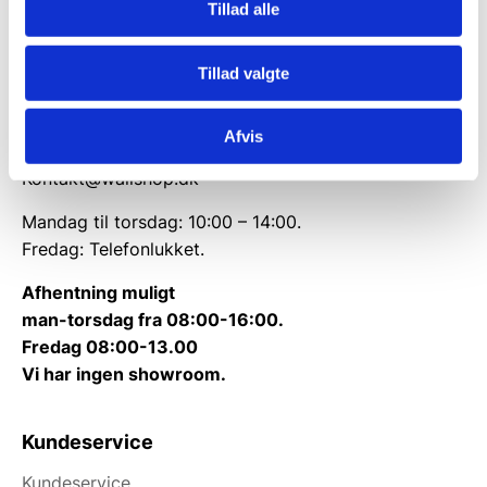
Rømersvej 33
Tillad alle
7430 Ikast
CVR: 38952986
Tillad valgte
Telefon træffetid:
Tlf.
71 99 30 98
Afvis
Kontakt@wallshop.dk
Mandag til torsdag: 10:00 – 14:00.
Fredag: Telefonlukket.
Afhentning muligt
man-torsdag fra 08:00-16:00.
Fredag 08:00-13.00
Vi har ingen showroom.
Kundeservice
Kundeservice