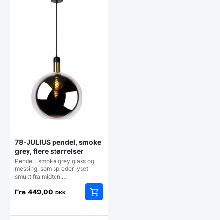
78-JULIUS pendel, smoke
grey, flere størrelser
Pendel i smoke grey glass og
messing, som spreder lyset
smukt fra midten.…
Fra
449,00
DKK
Dette
vare