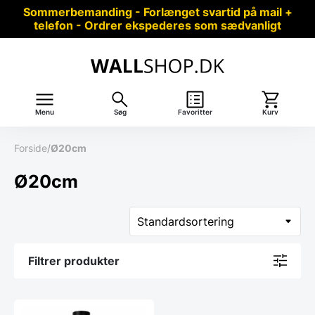
Sommerbemanding - Forlænget svartid på mail +
telefon - Ordrer ekspederes som sædvanligt
Menu
Søg
Favoritter
Kurv
Forside
/
Ø20cm
Ø20cm
Filtrer produkter