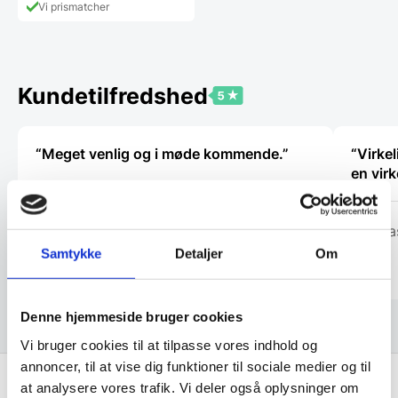
har
Vi prismatcher
flere
varianter.
Mulighederne
kan
vælges
Kundetilfredshed
på
varesiden
“Meget venlig og i møde kommende.”
“Virke
en vir
Kirsten
Mathia
Samtykke
Detaljer
Om
Denne hjemmeside bruger cookies
Vi bruger cookies til at tilpasse vores indhold og
annoncer, til at vise dig funktioner til sociale medier og til
at analysere vores trafik. Vi deler også oplysninger om