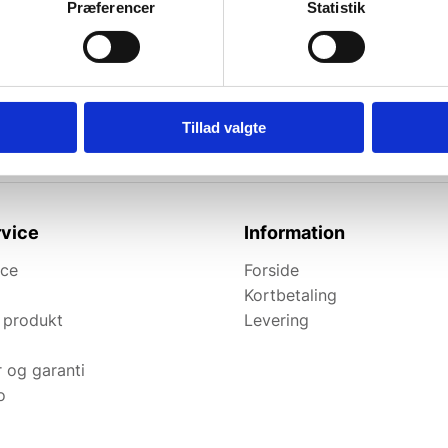
Præferencer
Statistik
l de bedste tilbud.
elevante tilbud og
Tillad valgte
vice
Information
ice
Forside
Kortbetaling
 produkt
Levering
r og garanti
o