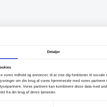
varianter.
Mulighederne
kan
vælges
på
varesiden
rvice og bedste pris!
“Ekspert i hvidevarer “
Kris
Detaljer
wart
ookies
se vores indhold og annoncer, til at vise dig funktioner til sociale
oplysninger om din brug af vores hjemmeside med vores partnere i
ysepartnere. Vores partnere kan kombinere disse data med andr
et fra din brug af deres tjenester.