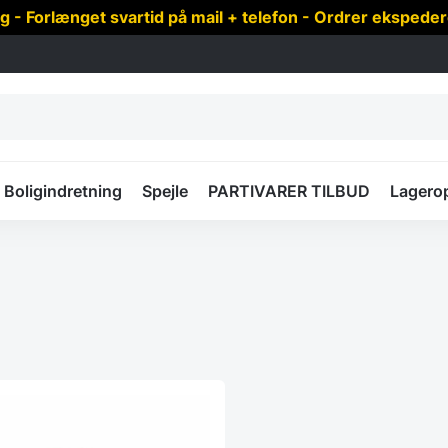
 Forlænget svartid på mail + telefon - Ordrer ekspede
Boligindretning
Spejle
PARTIVARER TILBUD
Lagero