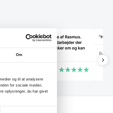
Super dejlig service af Rasmus.
“Hurtig
Kanon med en medarbejder der
ved hvad han snakker om og kan
Build c
vejlede os kunder
Om
Anonym
 medier og til at analysere
nden for sociale medier,
e oplysninger, du har givet