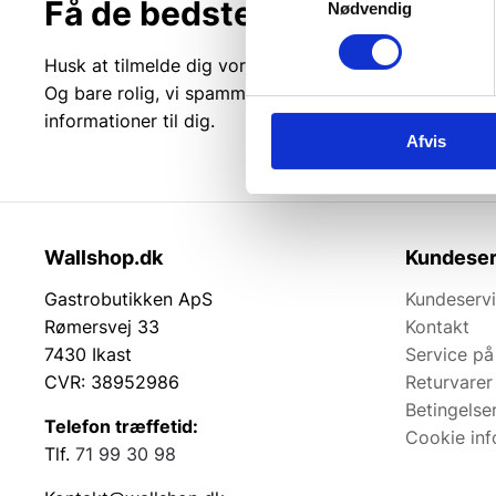
Få de bedste tilbud først!
Nødvendig
Husk at tilmelde dig vores nyhedsbrev og vær først ti
Og bare rolig, vi spammer dig ikke, men sender kun r
informationer til dig.
Afvis
Wallshop.dk
Kundeser
Gastrobutikken ApS
Kundeserv
Rømersvej 33
Kontakt
7430 Ikast
Service på
CVR: 38952986
Returvarer
Betingelse
Telefon træffetid:
Cookie inf
Tlf.
71 99 30 98