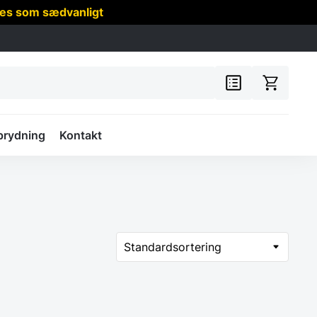
res som sædvanligt
prydning
Kontakt