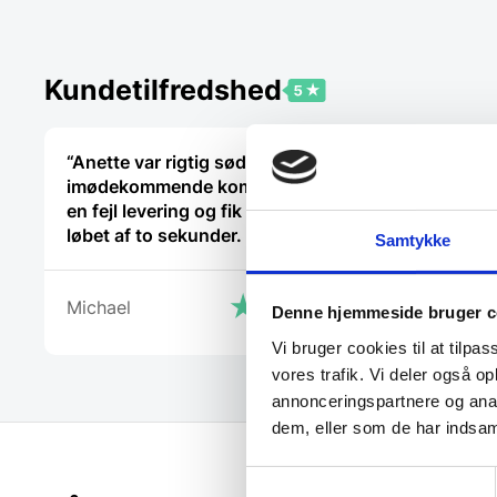
Kundetilfredshed
“Anette var rigtig sød, venlig og
“Hurtig se
imødekommende kommende. Fik
Sådan!!”
en fejl levering og fik løst det i
løbet af to sekunder. God arbejde
Samtykke
Phillip Ste
og god weekend”
Michael
Denne hjemmeside bruger c
Vi bruger cookies til at tilpas
vores trafik. Vi deler også 
annonceringspartnere og anal
dem, eller som de har indsaml
Samtykkevalg