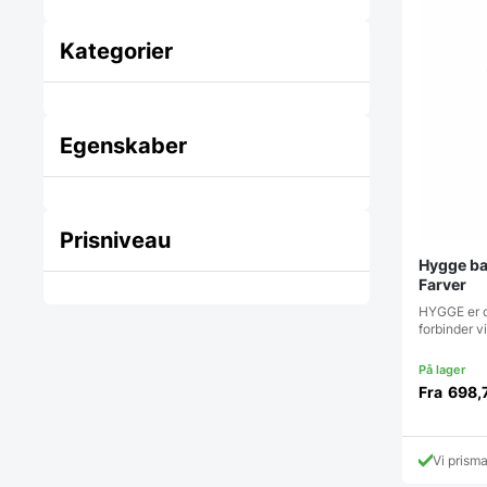
Kategorier
Egenskaber
Prisniveau
Hygge ba
Farver
HYGGE er d
forbinder v
Fra
698,
Vi prism