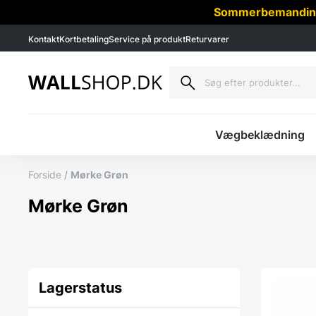
Sommerbemanding -
Kontakt
Kortbetaling
Service på produkt
Returvarer
Vægbeklædning
Forside
/
Mørke Grøn
Mørke Grøn
Lagerstatus