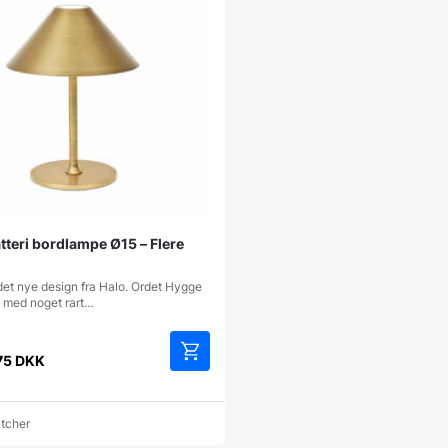
tteri bordlampe Ø15 – Flere
et nye design fra Halo. Ordet Hygge
i med noget rart…
75
DKK
Dette
vare
har
atcher
flere