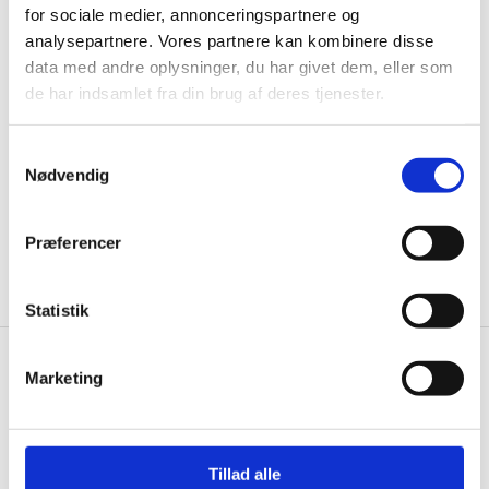
for sociale medier, annonceringspartnere og
Husk at tilmelde dig vores nyhedsbrev og vær først
analysepartnere. Vores partnere kan kombinere disse
til de bedste tilbud. Og bare rolig, vi spammer dig
data med andre oplysninger, du har givet dem, eller som
ikke, men sender kun relevante tilbud og
de har indsamlet fra din brug af deres tjenester.
informationer til dig.
Samtykkevalg
Nødvendig
Ja tak, tilmeld mig
Præferencer
Statistik
Marketing
Wallshop.dk
Gastrobutikken ApS
Rømersvej 33
Tillad alle
7430 Ikast