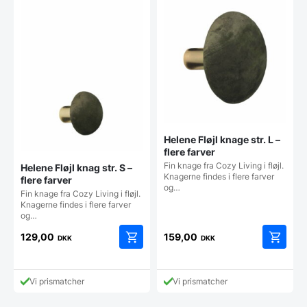
Helene Fløjl knage str. L –
flere farver
Fin knage fra Cozy Living i fløjl.
Helene Fløjl knag str. S –
Knagerne findes i flere farver
flere farver
og…
Fin knage fra Cozy Living i fløjl.
Knagerne findes i flere farver
og…
129,00
159,00
DKK
DKK
Dette
Dette
vare
vare
har
har
Vi prismatcher
Vi prismatcher
flere
flere
varianter.
varianter