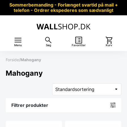
Sommerbemanding - Forlænget svartid på mail +
telefon - Ordrer ekspederes som sædvanligt
Menu
Søg
Favoritter
Kurv
Forside
/
Mahogany
Mahogany
Filtrer produkter