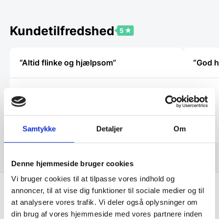
Mulighederne
Mulighe
kan
kan
vælges
vælges
Kundetilfredshed
på
på
varesiden
vareside
“Altid flinke og hjælpsom”
“God h
Georg
Benny
Samtykke
Detaljer
Om
Denne hjemmeside bruger cookies
Vi bruger cookies til at tilpasse vores indhold og
annoncer, til at vise dig funktioner til sociale medier og til
at analysere vores trafik. Vi deler også oplysninger om
Få de bedste tilbud først!
din brug af vores hjemmeside med vores partnere inden