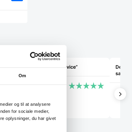
Dette
vare
har
flere
varianter.
Mulighederne
kan
vælges
på
varesiden
et,
“Hurtig og god service”
Det va
å mine
samtal
Om
ge”
Build consult Ivs
Käthe
 medier og til at analysere
nden for sociale medier,
e oplysninger, du har givet