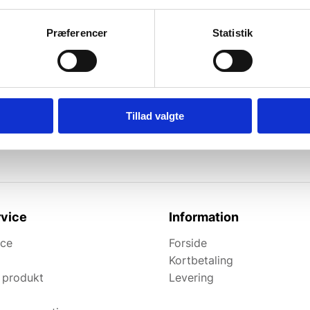
Præferencer
Statistik
l de bedste tilbud.
elevante tilbud og
Tillad valgte
vice
Information
ice
Forside
Kortbetaling
 produkt
Levering