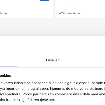
Dette
vare
har
atcher
Vi prismatcher
flere
varianter.
Mulighederne
kan
vælges
på
varesiden
 mange maskiner og fået
“Jeg blev ikke presset til nog
når der har været
men fik nogle seriøse svar p
Detaljer
 Gode priser, mm.”
spørgsmål. Jeg vender tilba
ookies
Arden
selskabslokaler
se vores indhold og annoncer, til at vise dig funktioner til sociale
oplysninger om din brug af vores hjemmeside med vores partnere i
ysepartnere. Vores partnere kan kombinere disse data med andr
et fra din brug af deres tjenester.