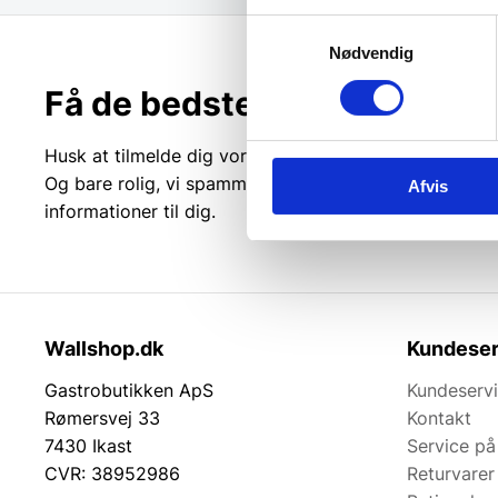
Samtykkevalg
Nødvendig
Få de bedste tilbud først!
Husk at tilmelde dig vores nyhedsbrev og vær først ti
Og bare rolig, vi spammer dig ikke, men sender kun r
Afvis
informationer til dig.
Wallshop.dk
Kundeser
Gastrobutikken ApS
Kundeserv
Rømersvej 33
Kontakt
7430 Ikast
Service på
CVR: 38952986
Returvarer