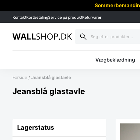
Sommerbemanding -
Kontakt
Kortbetaling
Service på produkt
Returvarer
Vægbeklædning
Forside
/
Jeansblå glastavle
Jeansblå glastavle
Lagerstatus