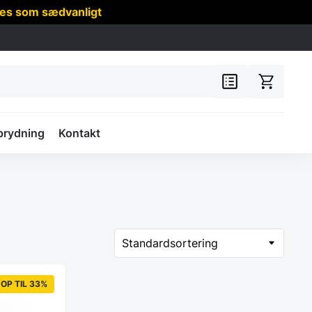
res som sædvanligt
prydning
Kontakt
OP TIL 33%