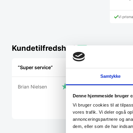
Vi prism
Kundetilfredshed
“Super service”
“Har købt
god hjælp 
Samtykke
problemer.
Brian Nielsen
Denne hjemmeside bruger c
Patricia
Vi bruger cookies til at tilpas
vores trafik. Vi deler også 
annonceringspartnere og anal
dem, eller som de har indsaml