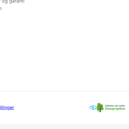
r og garanti
o
llinger