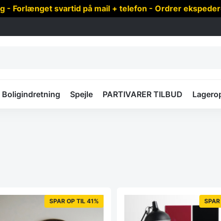
 Forlænget svartid på mail + telefon - Ordrer ekspede
Boligindretning
Spejle
PARTIVARER TILBUD
Lagero
SPAR OP TIL 41%
SPAR 