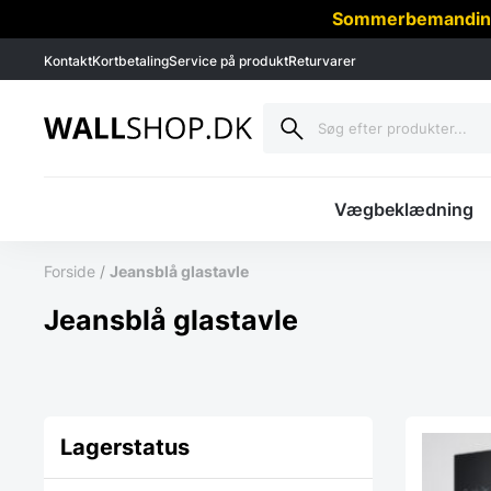
Sommerbemanding -
Kontakt
Kortbetaling
Service på produkt
Returvarer
Vægbeklædning
Forside
/
Jeansblå glastavle
Jeansblå glastavle
Lagerstatus