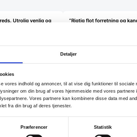
varesiden
reds. Utrolig venlig og
“Rigtig flot forretning og ka
betjening.”
god service.”
Tommy Bengtson
Detaljer
ookies
se vores indhold og annoncer, til at vise dig funktioner til sociale
oplysninger om din brug af vores hjemmeside med vores partnere i
ysepartnere. Vores partnere kan kombinere disse data med andr
et fra din brug af deres tjenester.
Præferencer
Statistik
l de bedste tilbud.