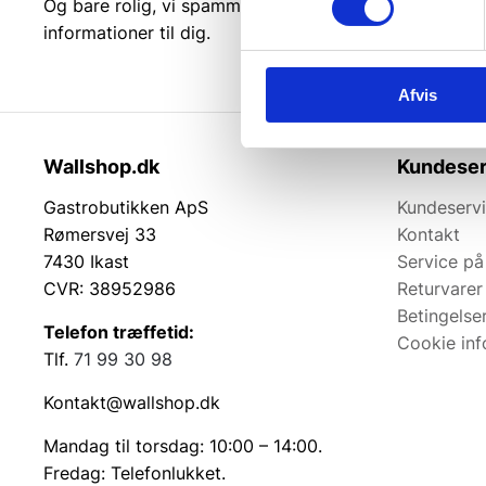
Og bare rolig, vi spammer dig ikke, men sender kun r
informationer til dig.
Afvis
Wallshop.dk
Kundeser
Gastrobutikken ApS
Kundeserv
Rømersvej 33
Kontakt
7430 Ikast
Service på
CVR: 38952986
Returvarer
Betingelse
Telefon træffetid:
Cookie inf
Tlf.
71 99 30 98
Kontakt@wallshop.dk
Mandag til torsdag: 10:00 – 14:00.
Fredag: Telefonlukket.