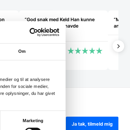
varesiden
non
“God snak med Keld Han kunne
“Meget 
svare på hvad jeg havde
anbefa
spørgsmål til “
Ole
Jeanette
Om
 medier og til at analysere
nden for sociale medier,
e oplysninger, du har givet
Marketing
Ja tak, tilmeld mig