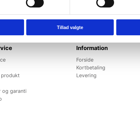
elevante tilbud og
Tillad valgte
vice
Information
ice
Forside
Kortbetaling
 produkt
Levering
r og garanti
o