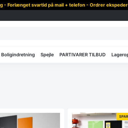
 Forlænget svartid på mail + telefon - Ordrer ekspede
Boligindretning
Spejle
PARTIVARER TILBUD
Lagero
SPAR