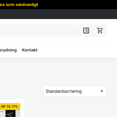
res som sædvanligt
prydning
Kontakt
 OP TIL 17%