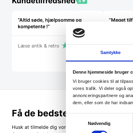
Kundetilfredshed
“Altid søde, hjælpsomme og
“Meget tilf
kompetente !”
hjælpsom 
Læse antik & retro
Steffen
Samtykke
Denne hjemmeside bruger c
Vi bruger cookies til at tilpas
vores trafik. Vi deler også 
annonceringspartnere og anal
dem, eller som de har indsaml
Få de bedste tilbud først!
Samtykkevalg
Nødvendig
Husk at tilmelde dig vores nyhedsbrev og vær først ti