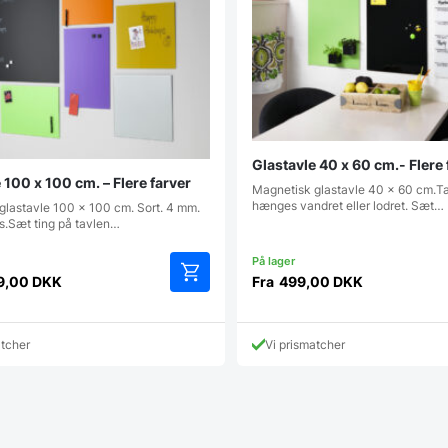
Glastavle 40 x 60 cm.- Flere 
 100 x 100 cm. – Flere farver
Magnetisk glastavle 40 x 60 cm.T
hænges vandret eller lodret. Sæt…
glastavle 100 x 100 cm. Sort. 4 mm.
s.Sæt ting på tavlen…
9,00
DKK
Fra
499,00
DKK
Dette
vare
har
atcher
Vi prismatcher
flere
varianter.
Mulighederne
kan
vælges
på