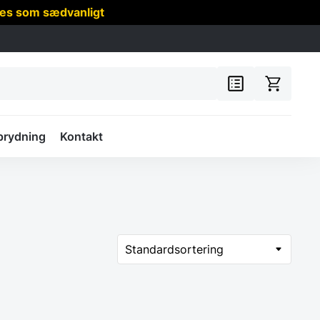
res som sædvanligt
prydning
Kontakt