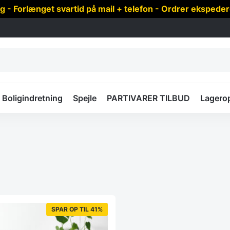
 Forlænget svartid på mail + telefon - Ordrer ekspede
Boligindretning
Spejle
PARTIVARER TILBUD
Lagero
SPAR OP TIL 41%