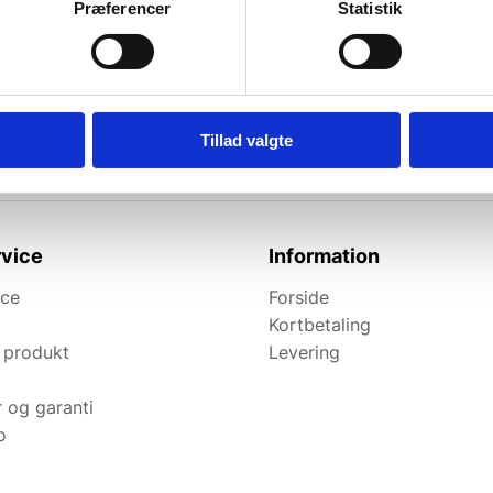
Præferencer
Statistik
l de bedste tilbud.
elevante tilbud og
Tillad valgte
vice
Information
ice
Forside
Kortbetaling
 produkt
Levering
r og garanti
o