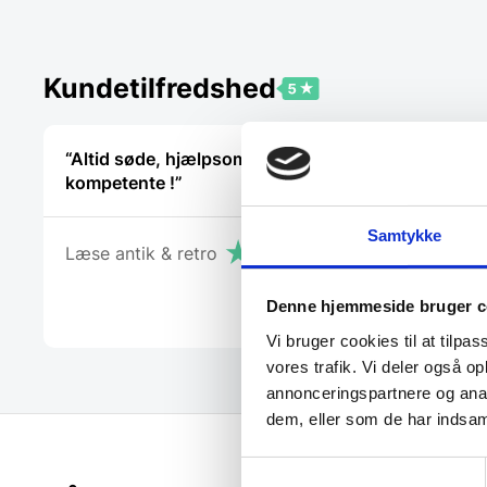
Kundetilfredshed
“Altid søde, hjælpsomme og
“Yderst h
kompetente !”
vejledend
Samtykke
Læse antik & retro
Michael
Denne hjemmeside bruger c
Vi bruger cookies til at tilpas
vores trafik. Vi deler også 
annonceringspartnere og anal
dem, eller som de har indsaml
Samtykkevalg