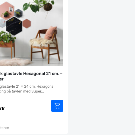
k glastavle Hexagonal 21 cm. –
er
glastavle 21 x 24 cm. Hexagonal
ting på tavlen med Super…
KK
Dette
vare
har
atcher
flere