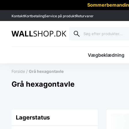
Sommerbemanding -
Kontakt
Kortbetaling
Service på produkt
Returvarer
Vægbeklædning
Forside
/
Grå hexagontavle
Grå hexagontavle
Lagerstatus