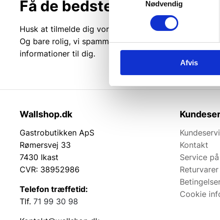
Få de bedste tilbud først!
Nødvendig
Husk at tilmelde dig vores nyhedsbrev og vær først ti
Og bare rolig, vi spammer dig ikke, men sender kun r
informationer til dig.
Afvis
Wallshop.dk
Kundeser
Gastrobutikken ApS
Kundeserv
Rømersvej 33
Kontakt
7430 Ikast
Service på
CVR: 38952986
Returvarer
Betingelse
Telefon træffetid:
Cookie inf
Tlf.
71 99 30 98