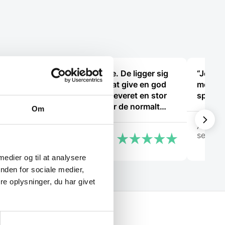
“Fantastisk service. De ligger sig
“Jeg bl
virkelig i selen for at give en god
men fik
oplevelse. Jeg fik leveret en stor
spørgsm
ovn til Malmø, hvor de normalt
Om
ikke har levering direkte, uden
Arden
problemer. Jeg kan i høj grad
selskab
Peter Holm
anbefale Gastrobutikken – som
både på priser og service er noget
 medier og til at analysere
ud over det sædvanlige.”
nden for sociale medier,
e oplysninger, du har givet