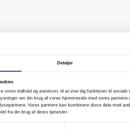
varianter.
Mulighederne
kan
vælges
på
varesiden
jælpsomme og
“Meget venlig og personlig
e”
betjening. Det var en god
oplevelse.”
Detaljer
Lone
ookies
se vores indhold og annoncer, til at vise dig funktioner til sociale
oplysninger om din brug af vores hjemmeside med vores partnere i
ysepartnere. Vores partnere kan kombinere disse data med andr
et fra din brug af deres tjenester.