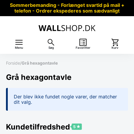
Sommerbemanding - Forlænget svartid på mail +
telefon - Ordrer ekspederes som sædvanligt
Menu
Søg
Favoritter
Kurv
Forside
/
Grå hexagontavle
Grå hexagontavle
Der blev ikke fundet nogle varer, der matcher
dit valg.
Kundetilfredshed