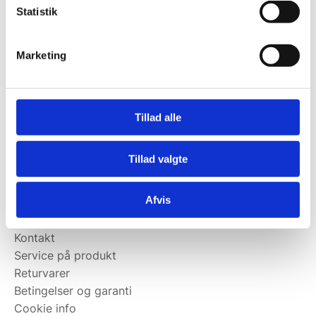
Statistik
Kontakt@wallshop.dk
Mandag til torsdag: 10:00 – 14:00.
Marketing
Fredag: Telefonlukket.
Afhentning muligt
man-torsdag fra 08:00-16:00.
Tillad alle
Fredag 08:00-13.00
Vi har ingen showroom.
Tillad valgte
Kundeservice
Afvis
Kundeservice
Kontakt
Service på produkt
Returvarer
Betingelser og garanti
Cookie info