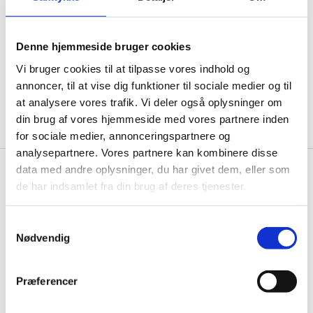
informationer til dig.
Denne hjemmeside bruger cookies
Vi bruger cookies til at tilpasse vores indhold og
annoncer, til at vise dig funktioner til sociale medier og til
Ja tak, tilmeld mig
at analysere vores trafik. Vi deler også oplysninger om
din brug af vores hjemmeside med vores partnere inden
for sociale medier, annonceringspartnere og
analysepartnere. Vores partnere kan kombinere disse
data med andre oplysninger, du har givet dem, eller som
Wallshop.dk
de har indsamlet fra din brug af deres tjenester.
Gastrobutikken ApS
Samtykkevalg
Rømersvej 33
Nødvendig
7430 Ikast
CVR: 38952986
Præferencer
Telefon træffetid:
Tlf.
71 99 30 98