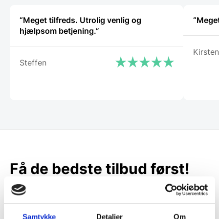
“Meget tilfreds. Utrolig venlig og
“Meget
hjælpsom betjening.”
Kirsten
Steffen
Få de bedste tilbud først!
Husk at tilmelde dig vores nyhedsbrev og vær først
til de bedste tilbud. Og bare rolig, vi spammer dig
ikke, men sender kun relevante tilbud og
Samtykke
Detaljer
Om