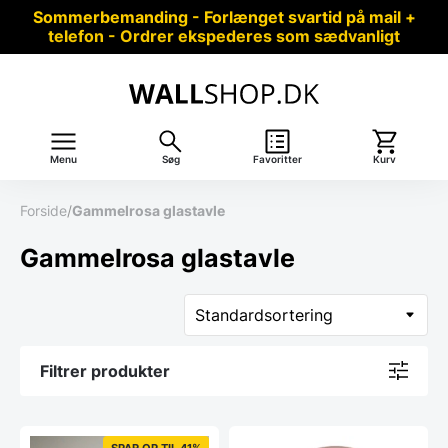
Sommerbemanding - Forlænget svartid på mail +
telefon - Ordrer ekspederes som sædvanligt
Menu
Søg
Favoritter
Kurv
Forside
/
Gammelrosa glastavle
Gammelrosa glastavle
Filtrer produkter
SPAR OP TIL 41%