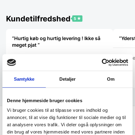
Mulighederne
Mulighe
kan
kan
vælges
vælges
Kundetilfredshed
på
på
varesiden
vareside
“Hurtig køb og hurtig levering ! Ikke så
“Yders
meget pjat “
Michae
Helle
Samtykke
Detaljer
Om
Denne hjemmeside bruger cookies
Vi bruger cookies til at tilpasse vores indhold og
annoncer, til at vise dig funktioner til sociale medier og til
at analysere vores trafik. Vi deler også oplysninger om
Få de bedste tilbud først!
din brug af vores hjemmeside med vores partnere inden