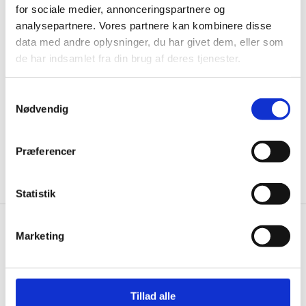
for sociale medier, annonceringspartnere og
Husk at tilmelde dig vores nyhedsbrev og vær først
analysepartnere. Vores partnere kan kombinere disse
til de bedste tilbud. Og bare rolig, vi spammer dig
data med andre oplysninger, du har givet dem, eller som
ikke, men sender kun relevante tilbud og
de har indsamlet fra din brug af deres tjenester.
informationer til dig.
Samtykkevalg
Nødvendig
Ja tak, tilmeld mig
Præferencer
Statistik
Marketing
Wallshop.dk
Gastrobutikken ApS
Rømersvej 33
Tillad alle
7430 Ikast