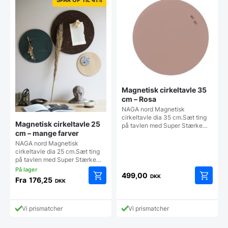
Magnetisk cirkeltavle 35
cm – Rosa
NAGA nord Magnetisk
cirkeltavle dia 35 cm.Sæt ting
Magnetisk cirkeltavle 25
på tavlen med Super Stærke…
cm – mange farver
NAGA nord Magnetisk
cirkeltavle dia 25 cm.Sæt ting
på tavlen med Super Stærke…
499,00
DKK
Fra
176,25
DKK
Dette
Dette
vare
vare
har
har
Vi prismatcher
Vi prismatcher
flere
flere
varianter.
varianter