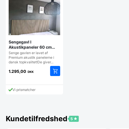
Sengegavl I
Akustikpaneler 60 cm
brede
Senge gavlen er lavet af
Premium akustik panelerne i
dansk topkvalitet!De giver…
1.295,00
DKK
Dette
vare
har
Vi prismatcher
flere
varianter.
Mulighederne
kan
vælges
Kundetilfredshed
på
varesiden