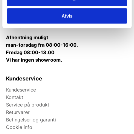
Kontakt@wallshop.dk
Afvis
Mandag til torsdag: 10:00 – 14:00.
Fredag: Telefonlukket.
Afhentning muligt
man-torsdag fra 08:00-16:00.
Fredag 08:00-13.00
Vi har ingen showroom.
Kundeservice
Kundeservice
Kontakt
Service på produkt
Returvarer
Betingelser og garanti
Cookie info