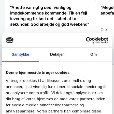
“Anette var rigtig sød, venlig og
“Meget
imødekommende kommende. Fik en fejl
anbefa
levering og fik løst det i løbet af to
sekunder. God arbejde og god weekend”
Ole
Michael
Samtykke
Detaljer
Om
Denne hjemmeside bruger cookies
Vi bruger cookies til at tilpasse vores indhold og
Få de bedste tilbud først!
annoncer, til at vise dig funktioner til sociale medier og til
at analysere vores trafik. Vi deler også oplysninger om
Husk at tilmelde dig vores nyhedsbrev og vær først
din brug af vores hjemmeside med vores partnere inden
til de bedste tilbud. Og bare rolig, vi spammer dig
for sociale medier, annonceringspartnere og
ikke, men sender kun relevante tilbud og
analysepartnere. Vores partnere kan kombinere disse