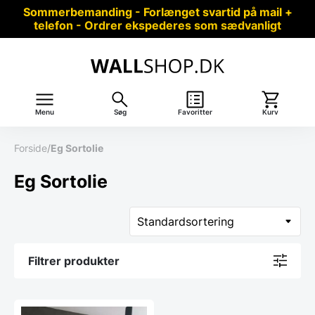
Sommerbemanding - Forlænget svartid på mail +
telefon - Ordrer ekspederes som sædvanligt
Menu
Søg
Favoritter
Kurv
Forside
/
Eg Sortolie
Eg Sortolie
Filtrer produkter