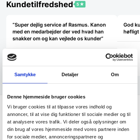
Kundetilfredshed
“Super dejlig service af Rasmus. Kanon
God ku
med en medarbejder der ved hvad han
høflig
snakker om og kan vejlede os kunder”
Kaj
Arden selskabslokaler
Samtykke
Detaljer
Om
Denne hjemmeside bruger cookies
Vi bruger cookies til at tilpasse vores indhold og
annoncer, til at vise dig funktioner til sociale medier og til
Få de bedste tilbud først!
at analysere vores trafik. Vi deler også oplysninger om
din brug af vores hjemmeside med vores partnere inden
Husk at tilmelde dig vores nyhedsbrev og vær først
for sociale medier, annonceringspartnere og