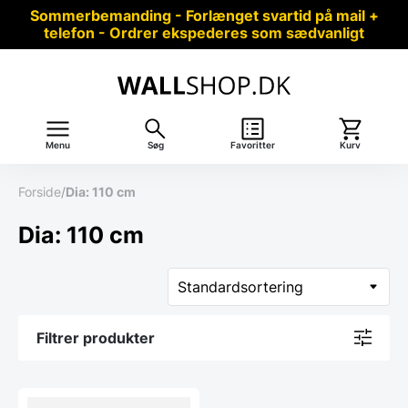
Sommerbemanding - Forlænget svartid på mail +
telefon - Ordrer ekspederes som sædvanligt
Menu
Søg
Favoritter
Kurv
Forside
/
Dia: 110 cm
Dia: 110 cm
Filtrer produkter