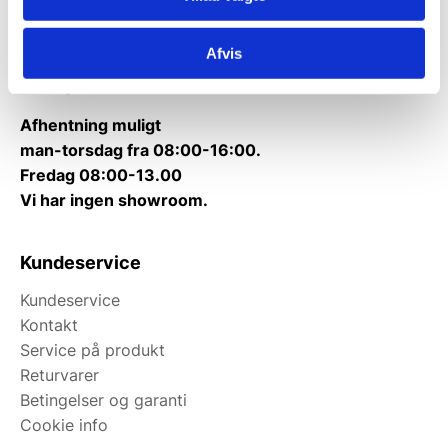
Kontakt@wallshop.dk
Afvis
Mandag til torsdag: 10:00 – 14:00.
Fredag: Telefonlukket.
Afhentning muligt
man-torsdag fra 08:00-16:00.
Fredag 08:00-13.00
Vi har ingen showroom.
Kundeservice
Kundeservice
Kontakt
Service på produkt
Returvarer
Betingelser og garanti
Cookie info