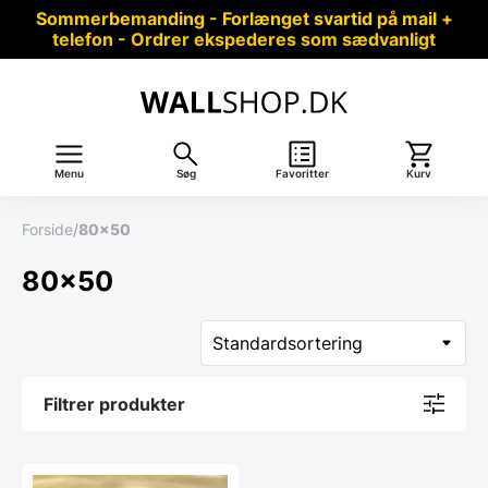
Sommerbemanding - Forlænget svartid på mail +
telefon - Ordrer ekspederes som sædvanligt
Menu
Søg
Favoritter
Kurv
Forside
/
80x50
80x50
Filtrer produkter