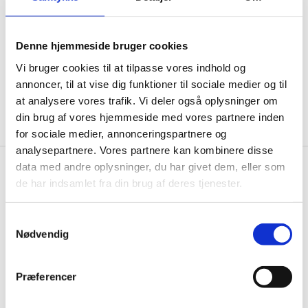
informationer til dig.
Denne hjemmeside bruger cookies
Vi bruger cookies til at tilpasse vores indhold og
annoncer, til at vise dig funktioner til sociale medier og til
Ja tak, tilmeld mig
at analysere vores trafik. Vi deler også oplysninger om
din brug af vores hjemmeside med vores partnere inden
for sociale medier, annonceringspartnere og
analysepartnere. Vores partnere kan kombinere disse
data med andre oplysninger, du har givet dem, eller som
Wallshop.dk
de har indsamlet fra din brug af deres tjenester.
Gastrobutikken ApS
Samtykkevalg
Rømersvej 33
Nødvendig
7430 Ikast
CVR: 38952986
Præferencer
Telefon træffetid:
Tlf.
71 99 30 98