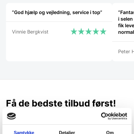
“God hjælp og vejledning, service i top”
“Fantas
i selen
fik lev
Vinnie Bergkvist
normalt
proble
Gastro
Peter 
servic
sædvan
Få de bedste tilbud først!
Husk at tilmelde dig vores nyhedsbrev og vær først
til de bedste tilbud. Og bare rolig, vi spammer dig
ikke, men sender kun relevante tilbud og
Samtykke
Detaljer
Om