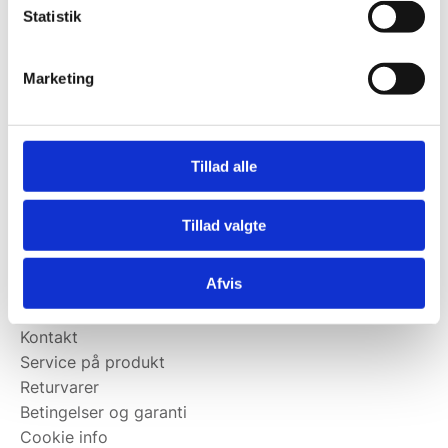
Statistik
Kontakt@wallshop.dk
Mandag til torsdag: 10:00 – 14:00.
Marketing
Fredag: Telefonlukket.
Afhentning muligt
man-torsdag fra 08:00-16:00.
Tillad alle
Fredag 08:00-13.00
Vi har ingen showroom.
Tillad valgte
Kundeservice
Afvis
Kundeservice
Kontakt
Service på produkt
Returvarer
Betingelser og garanti
Cookie info