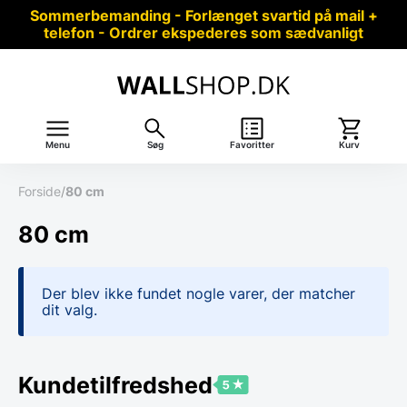
Sommerbemanding - Forlænget svartid på mail +
telefon - Ordrer ekspederes som sædvanligt
Menu
Søg
Favoritter
Kurv
Forside
/
80 cm
80 cm
Der blev ikke fundet nogle varer, der matcher
dit valg.
Kundetilfredshed