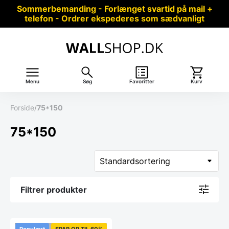
Sommerbemanding - Forlænget svartid på mail +
telefon - Ordrer ekspederes som sædvanligt
Menu
Søg
Favoritter
Kurv
Forside
/
75*150
75*150
Filtrer produkter
Populært
SPAR OP TIL 60%