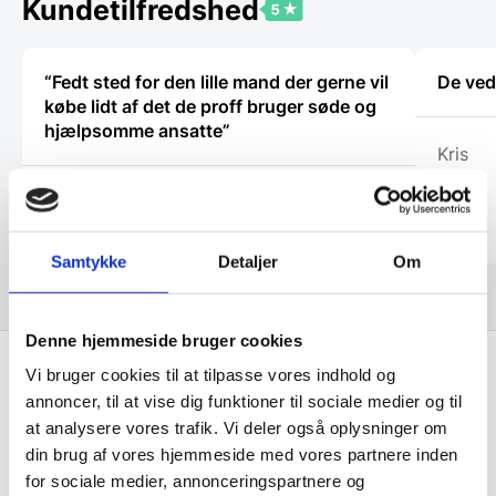
Kundetilfredshed
på
varesiden
“Fedt sted for den lille mand der gerne vil
De ved
købe lidt af det de proff bruger søde og
hjælpsomme ansatte”
Kris
Henrik Hauge
Samtykke
Detaljer
Om
Denne hjemmeside bruger cookies
Vi bruger cookies til at tilpasse vores indhold og
annoncer, til at vise dig funktioner til sociale medier og til
Få de bedste tilbud først!
at analysere vores trafik. Vi deler også oplysninger om
din brug af vores hjemmeside med vores partnere inden
Husk at tilmelde dig vores nyhedsbrev og vær først
for sociale medier, annonceringspartnere og