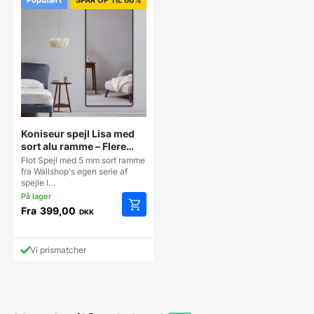
Koniseur spejl Lisa med
sort alu ramme – Flere
størrelser
Flot Spejl med 5 mm sort ramme
fra Wallshop's egen serie af
spejle I…
Fra
399,00
DKK
Dette
vare
har
Vi prismatcher
flere
varianter.
Mulighederne
kan
vælges