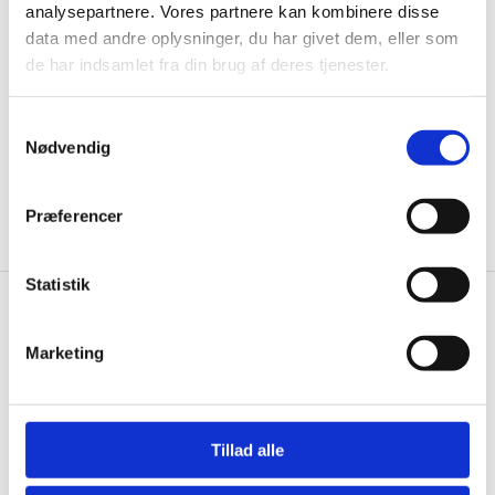
til de bedste tilbud. Og bare rolig, vi spammer dig
analysepartnere. Vores partnere kan kombinere disse
ikke, men sender kun relevante tilbud og
data med andre oplysninger, du har givet dem, eller som
informationer til dig.
de har indsamlet fra din brug af deres tjenester.
Samtykkevalg
Nødvendig
Ja tak, tilmeld mig
Præferencer
Statistik
Wallshop.dk
Marketing
Gastrobutikken ApS
Rømersvej 33
7430 Ikast
CVR: 38952986
Tillad alle
Telefon træffetid: