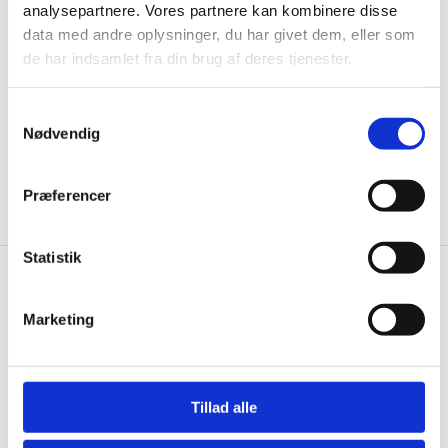
til de bedste tilbud. Og bare rolig, vi spammer dig
analysepartnere. Vores partnere kan kombinere disse
ikke, men sender kun relevante tilbud og
data med andre oplysninger, du har givet dem, eller som
informationer til dig.
de har indsamlet fra din brug af deres tjenester.
Samtykkevalg
Nødvendig
Ja tak, tilmeld mig
Præferencer
Statistik
Wallshop.dk
Marketing
Gastrobutikken ApS
Rømersvej 33
7430 Ikast
CVR: 38952986
Tillad alle
Telefon træffetid: