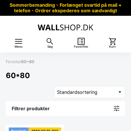
Sommerbemanding - Forlænget svartid på mail +
telefon - Ordrer ekspederes som sædvanligt
Menu
Søg
Favoritter
Kurv
Forside
/
60*80
60*80
Filtrer produkter
Populært
SPAR OP TIL 60%