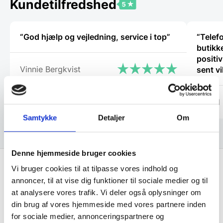
Kundetilfredshed
på
varesiden
“God hjælp og vejledning, service i top”
“Telef
butikke
positiv
Vinnie Bergkvist
sent v
igen.”
Svend
Samtykke
Detaljer
Om
Denne hjemmeside bruger cookies
Vi bruger cookies til at tilpasse vores indhold og
annoncer, til at vise dig funktioner til sociale medier og til
Få de bedste tilbud først!
at analysere vores trafik. Vi deler også oplysninger om
din brug af vores hjemmeside med vores partnere inden
Husk at tilmelde dig vores nyhedsbrev og vær først
for sociale medier, annonceringspartnere og