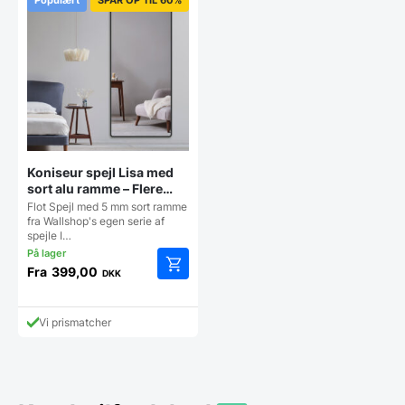
Koniseur spejl Lisa med
sort alu ramme – Flere
størrelser
Flot Spejl med 5 mm sort ramme
fra Wallshop's egen serie af
spejle I…
Fra
399,00
DKK
Dette
vare
har
Vi prismatcher
flere
varianter.
Mulighederne
kan
vælges