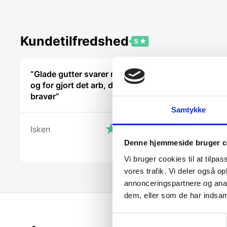
Kundetilfredshed
“Glade gutter svarer meget klart
“God hjælp
og for gjort det arb, de lover med
bravør”
Benny
Samtykke
Isken
Denne hjemmeside bruger c
Vi bruger cookies til at tilpas
vores trafik. Vi deler også 
annonceringspartnere og anal
dem, eller som de har indsaml
Samtykkevalg