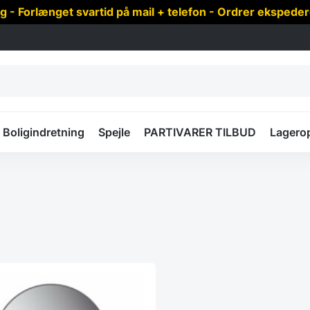
 Forlænget svartid på mail + telefon - Ordrer ekspede
Boligindretning
Spejle
PARTIVARER TILBUD
Lagero