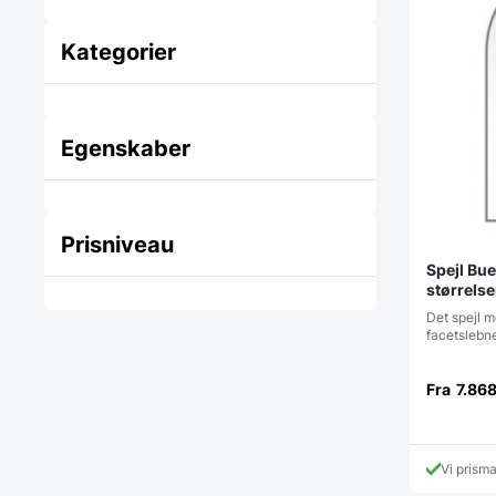
Kategorier
Egenskaber
Prisniveau
Spejl Bue
størrelse
Det spejl m
facetslebn
Fra
7.86
Vi prism