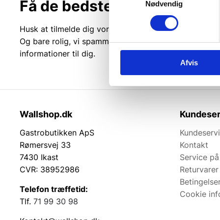
Få de bedste tilbud først!
Nødvendig
Husk at tilmelde dig vores nyhedsbrev og vær først ti
Og bare rolig, vi spammer dig ikke, men sender kun r
informationer til dig.
Afvis
Wallshop.dk
Kundeser
Gastrobutikken ApS
Kundeserv
Rømersvej 33
Kontakt
7430 Ikast
Service på
CVR: 38952986
Returvarer
Betingelse
Telefon træffetid:
Cookie inf
Tlf.
71 99 30 98