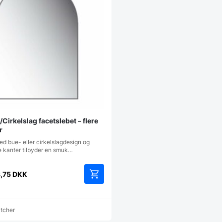
/Cirkelslag facetslebet – flere
r
ed bue- eller cirkelslagdesign og
e kanter tilbyder en smuk…
8,75
DKK
Dette
vare
har
atcher
flere