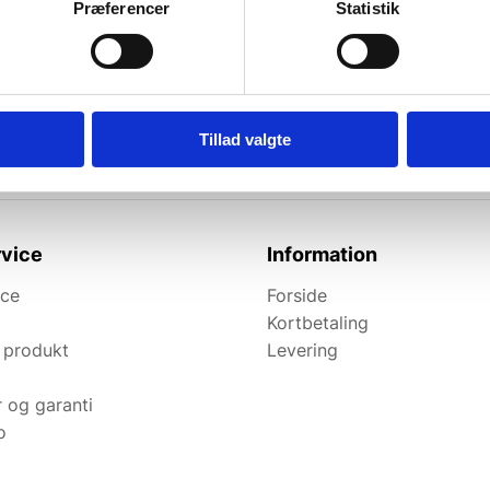
Præferencer
Statistik
l de bedste tilbud.
elevante tilbud og
Tillad valgte
vice
Information
ice
Forside
Kortbetaling
 produkt
Levering
r og garanti
o