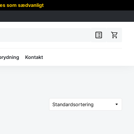
res som sædvanligt
prydning
Kontakt