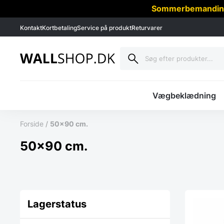
Sommerbemanding -
Kontakt
Kortbetaling
Service på produkt
Returvarer
Vægbeklædning
Forside
/
50x90 cm.
50x90 cm.
Lagerstatus