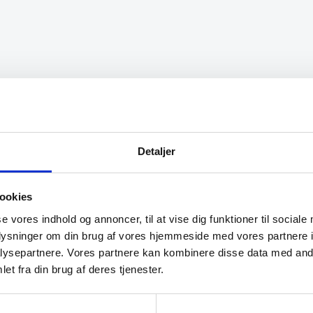
varianter.
Mulighederne
kan
vælges
på
varesiden
 fra service afd”
“Meget venlig og personlig
betjening. Det var en god
oplevelse.”
Detaljer
Lone
ookies
se vores indhold og annoncer, til at vise dig funktioner til sociale
oplysninger om din brug af vores hjemmeside med vores partnere i
ysepartnere. Vores partnere kan kombinere disse data med andr
et fra din brug af deres tjenester.