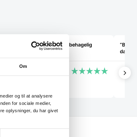
“Det var en meget behagelig
“Bestil
samtale.”
dagen e
Om
Käthe
Heidi 
 medier og til at analysere
nden for sociale medier,
e oplysninger, du har givet