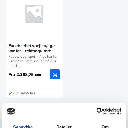
Facetslebet spejl m/lige
kanter – rektangulært –
flere størrelser
Facetslebet spejl m/lige kanter
- rektangulært,Spejlet måler 4
mm. I…
Fra
2.368,75
DKK
Dette
vare
har
Vi prismatcher
flere
varianter.
Mulighederne
kan
vælges
Kundetilfredshed
på
Samtykke
Detaljer
Om
varesiden