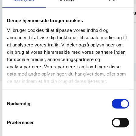
Tjekker lige varer på lager med det
“Det v
samme
Denne hjemmeside bruger cookies
Vi bruger cookies til at tilpasse vores indhold og
Käthe
annoncer, til at vise dig funktioner til sociale medier og til
Laila
at analysere vores trafik. Vi deler også oplysninger om
din brug af vores hjemmeside med vores partnere inden
for sociale medier, annonceringspartnere og
analysepartnere. Vores partnere kan kombinere disse
data med andre oplysninger, du har givet dem, eller som
de har indsamlet fra din brug af deres tjenester.
Samtykkevalg
Få de bedste tilbud først!
Nødvendig
Husk at tilmelde dig vores nyhedsbrev og vær først
Præferencer
til de bedste tilbud. Og bare rolig, vi spammer dig
ikke, men sender kun relevante tilbud og