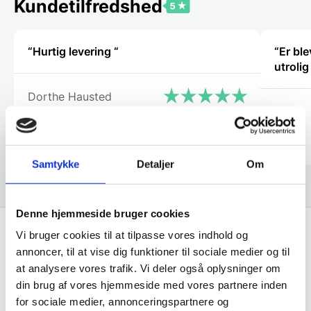
Kundetilfredshed
på
varesiden
“Hurtig levering “
“Er bl
utroli
Dorthe Hausted
Tina
Samtykke
Detaljer
Om
Denne hjemmeside bruger cookies
Vi bruger cookies til at tilpasse vores indhold og
annoncer, til at vise dig funktioner til sociale medier og til
Få de bedste tilbud først!
at analysere vores trafik. Vi deler også oplysninger om
din brug af vores hjemmeside med vores partnere inden
Husk at tilmelde dig vores nyhedsbrev og vær først
for sociale medier, annonceringspartnere og