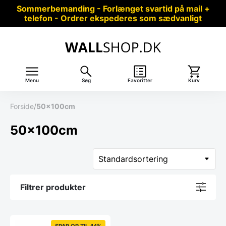
Sommerbemanding - Forlænget svartid på mail +
telefon - Ordrer ekspederes som sædvanligt
Menu
Søg
Favoritter
Kurv
Forside
/
50x100cm
50x100cm
Filtrer produkter
SPAR OP TIL 44%