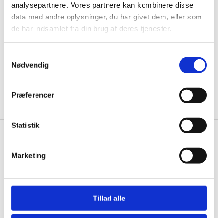
til de bedste tilbud. Og bare rolig, vi spammer dig
analysepartnere. Vores partnere kan kombinere disse
ikke, men sender kun relevante tilbud og
data med andre oplysninger, du har givet dem, eller som
informationer til dig.
de har indsamlet fra din brug af deres tjenester.
Samtykkevalg
Nødvendig
Ja tak, tilmeld mig
Præferencer
Statistik
Wallshop.dk
Marketing
Gastrobutikken ApS
Rømersvej 33
7430 Ikast
CVR: 38952986
Tillad alle
Telefon træffetid: