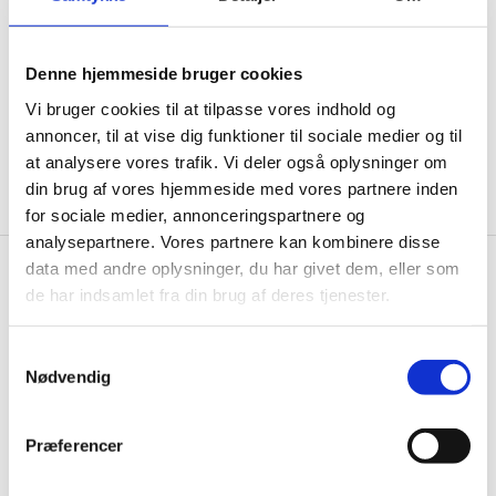
informationer til dig.
Denne hjemmeside bruger cookies
Vi bruger cookies til at tilpasse vores indhold og
annoncer, til at vise dig funktioner til sociale medier og til
Ja tak, tilmeld mig
at analysere vores trafik. Vi deler også oplysninger om
din brug af vores hjemmeside med vores partnere inden
for sociale medier, annonceringspartnere og
analysepartnere. Vores partnere kan kombinere disse
data med andre oplysninger, du har givet dem, eller som
Wallshop.dk
de har indsamlet fra din brug af deres tjenester.
Gastrobutikken ApS
Samtykkevalg
Rømersvej 33
Nødvendig
7430 Ikast
CVR: 38952986
Præferencer
Telefon træffetid:
Tlf.
71 99 30 98