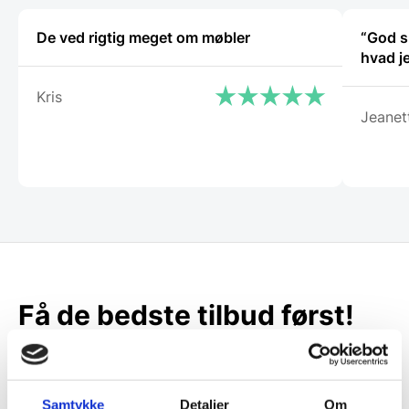
De ved rigtig meget om møbler
“God s
Kris
Jeanet
Få de bedste tilbud først!
Husk at tilmelde dig vores nyhedsbrev og vær først
til de bedste tilbud. Og bare rolig, vi spammer dig
ikke, men sender kun relevante tilbud og
Samtykke
Detaljer
Om