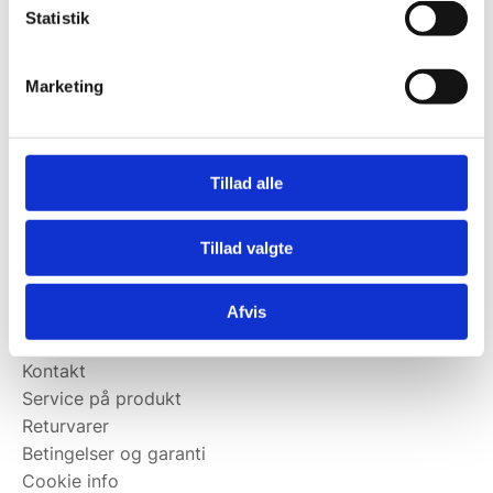
Statistik
Kontakt@wallshop.dk
Mandag til torsdag: 10:00 – 14:00.
Marketing
Fredag: Telefonlukket.
Afhentning muligt
man-torsdag fra 08:00-16:00.
Tillad alle
Fredag 08:00-13.00
Vi har ingen showroom.
Tillad valgte
Kundeservice
Afvis
Kundeservice
Kontakt
Service på produkt
Returvarer
Betingelser og garanti
Cookie info