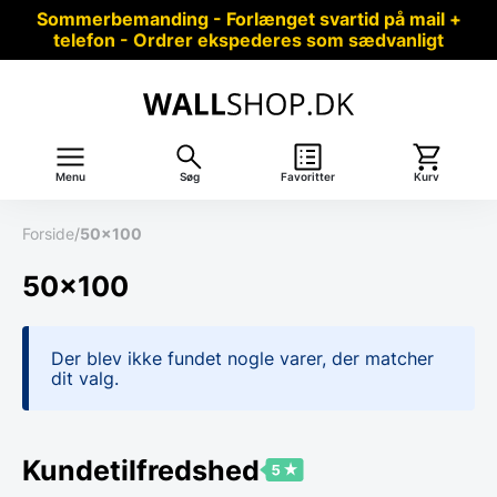
Sommerbemanding - Forlænget svartid på mail +
telefon - Ordrer ekspederes som sædvanligt
Menu
Søg
Favoritter
Kurv
Forside
/
50x100
50x100
Der blev ikke fundet nogle varer, der matcher
dit valg.
Kundetilfredshed