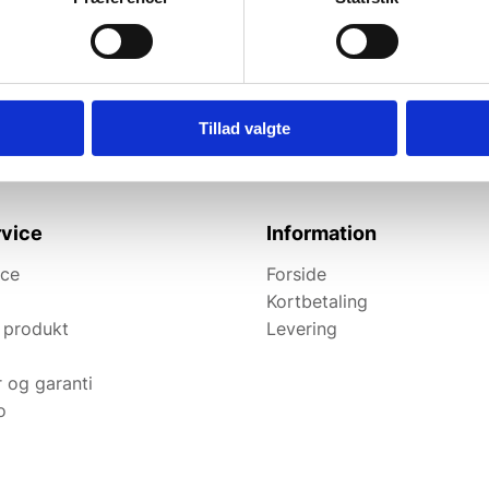
l de bedste tilbud.
elevante tilbud og
Tillad valgte
vice
Information
ice
Forside
Kortbetaling
 produkt
Levering
r og garanti
o