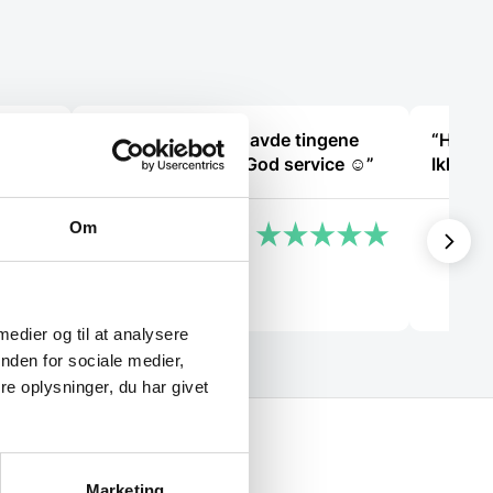
“Bestilte kl.13 og havde tingene
“Hurtig
de
dagen efter kl.10. God service ☺”
Om
Heidi Buch Jensen
Helle
 medier og til at analysere
nden for sociale medier,
e oplysninger, du har givet
Marketing