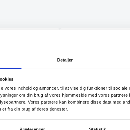
Mulighederne
kan
vælges
på
varesiden
nk service kan varmt
“Hurtig levering og et par
”
småproblemer blev omgåen
klaret.”
Detaljer
Don Olsen
ookies
se vores indhold og annoncer, til at vise dig funktioner til sociale
oplysninger om din brug af vores hjemmeside med vores partnere i
ysepartnere. Vores partnere kan kombinere disse data med andr
et fra din brug af deres tjenester.
Præferencer
Statistik