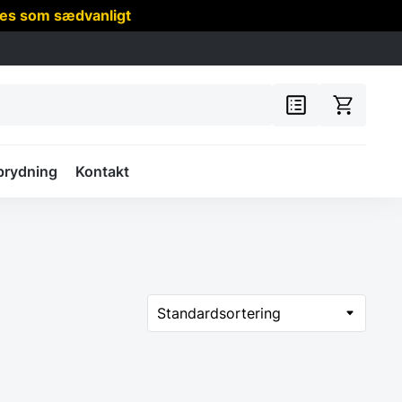
res som sædvanligt
prydning
Kontakt