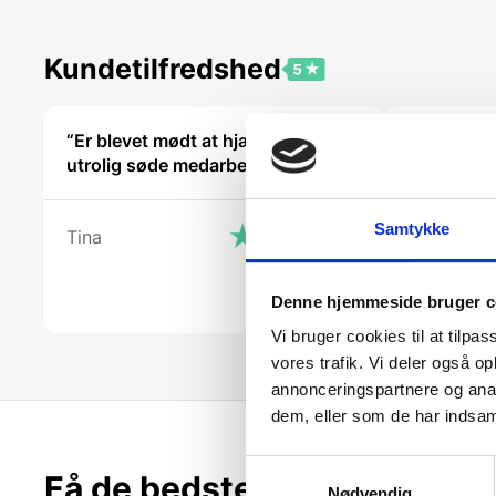
Kundetilfredshed
“Er blevet mødt at hjælpsomme og
“Meget fli
utrolig søde medarbejdere”
anbefales
Samtykke
Tina
Ole
Denne hjemmeside bruger c
Vi bruger cookies til at tilpas
vores trafik. Vi deler også 
annonceringspartnere og anal
dem, eller som de har indsaml
Samtykkevalg
Få de bedste tilbud først!
Nødvendig