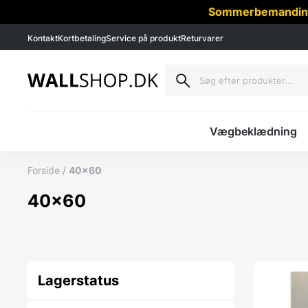
Sommerbemanding -
Kontakt
Kortbetaling
Service på produkt
Returvarer
Vægbeklædning
Forside
/
40x60
40x60
Lagerstatus