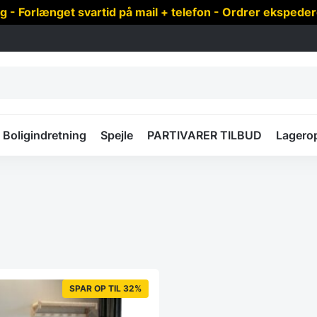
 Forlænget svartid på mail + telefon - Ordrer ekspede
Boligindretning
Spejle
PARTIVARER TILBUD
Lagero
SPAR OP TIL 32%