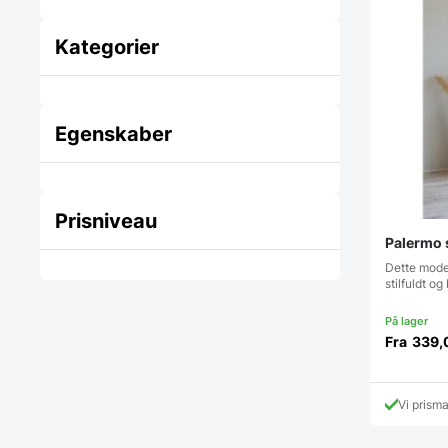
Kategorier
Egenskaber
Prisniveau
Palermo s
Dette moder
stilfuldt o
Fra
339,
Vi prism