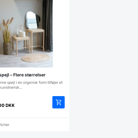
pejl – Flere størrelser
ne spejl i en organisk form tilføjer et
g kunstnerisk…
00
DKK
Dette
vare
har
atcher
flere
varianter.