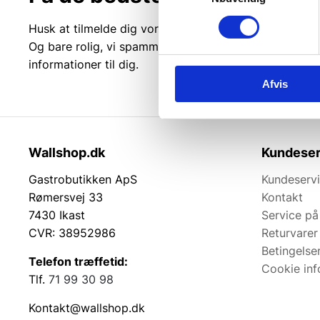
Husk at tilmelde dig vores nyhedsbrev og vær først ti
Og bare rolig, vi spammer dig ikke, men sender kun r
informationer til dig.
Afvis
Wallshop.dk
Kundeser
Gastrobutikken ApS
Kundeserv
Rømersvej 33
Kontakt
7430 Ikast
Service på
CVR: 38952986
Returvarer
Betingelse
Telefon træffetid:
Cookie inf
Tlf.
71 99 30 98
Kontakt@wallshop.dk