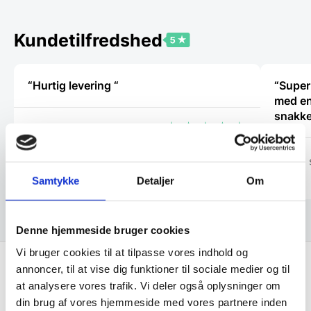
Mulighederne
kan
vælges
Kundetilfredshed
på
varesiden
“Hurtig levering “
“Super
med en
snakke
Dorthe Hausted
Arden 
Samtykke
Detaljer
Om
Denne hjemmeside bruger cookies
Vi bruger cookies til at tilpasse vores indhold og
annoncer, til at vise dig funktioner til sociale medier og til
at analysere vores trafik. Vi deler også oplysninger om
Få de bedste tilbud først!
din brug af vores hjemmeside med vores partnere inden