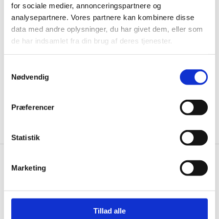
for sociale medier, annonceringspartnere og
Husk at tilmelde dig vores nyhedsbrev og vær først
analysepartnere. Vores partnere kan kombinere disse
til de bedste tilbud. Og bare rolig, vi spammer dig
data med andre oplysninger, du har givet dem, eller som
ikke, men sender kun relevante tilbud og
de har indsamlet fra din brug af deres tjenester.
informationer til dig.
Samtykkevalg
Nødvendig
Ja tak, tilmeld mig
Præferencer
Statistik
Wallshop.dk
Marketing
Gastrobutikken ApS
Rømersvej 33
7430 Ikast
Tillad alle