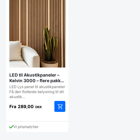
LED til Akustikpaneler –
Kelvin 3000 – flere pakker
og tilkøb
LED Lys panel til akustikpaneler
Få den flotteste belysning til dit
akustik…
Fra
289,00
DKK
Dette
vare
har
Vi prismatcher
flere
varianter.