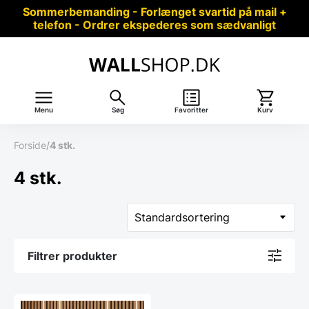
Sommerbemanding - Forlænget svartid på mail +
telefon - Ordrer ekspederes som sædvanligt
Menu
Søg
Favoritter
Kurv
Forside
/
4 stk.
4 stk.
Filtrer produkter