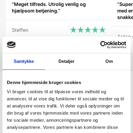
“Meget tilfreds. Utrolig venlig og
“Super
hjælpsom betjening.”
med en
snakke
Steffen
Arden 
Samtykke
Detaljer
Om
Denne hjemmeside bruger cookies
Vi bruger cookies til at tilpasse vores indhold og
Få de bedste tilbud først!
annoncer, til at vise dig funktioner til sociale medier og til
at analysere vores trafik. Vi deler også oplysninger om
Husk at tilmelde dig vores nyhedsbrev og vær først
din brug af vores hjemmeside med vores partnere inden
til de bedste tilbud. Og bare rolig, vi spammer dig
for sociale medier, annonceringspartnere og
ikke, men sender kun relevante tilbud og
analysepartnere. Vores partnere kan kombinere disse
informationer til dig.