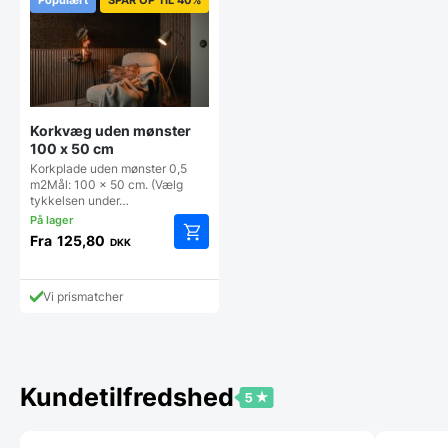
Korkvæg uden mønster
100 x 50 cm
Korkplade uden mønster 0,5
m2Mål: 100 x 50 cm. (Vælg
tykkelsen under…
Fra
125,80
DKK
Dette
vare
har
Vi prismatcher
flere
varianter.
Mulighederne
kan
vælges
Kundetilfredshed
på
varesiden