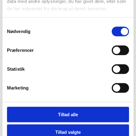
data med andre oplysninger, du har givet dem, eller som
de har indsamlet fra din brug af deres tjenester.
Samtykkevalg
Ja tak, tilmeld mig
Nødvendig
Præferencer
Statistik
Wallshop.dk
Gastrobutikken ApS
Marketing
Rømersvej 33
7430 Ikast
CVR: 38952986
Tillad alle
Telefon træffetid:
Tlf.
71 99 30 98
Tillad valgte