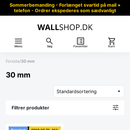
Sommerbemanding - Forlænget svartid på mail +
telefon - Ordrer ekspederes som sædvanligt
Menu
Søg
Favoritter
Kurv
Forside
/
30 mm
30 mm
Filtrer produkter
Populært
SPAR OP TIL 40%