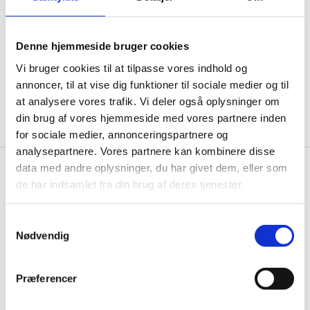
informationer til dig.
Denne hjemmeside bruger cookies
Vi bruger cookies til at tilpasse vores indhold og
annoncer, til at vise dig funktioner til sociale medier og til
Ja tak, tilmeld mig
at analysere vores trafik. Vi deler også oplysninger om
din brug af vores hjemmeside med vores partnere inden
for sociale medier, annonceringspartnere og
analysepartnere. Vores partnere kan kombinere disse
data med andre oplysninger, du har givet dem, eller som
Wallshop.dk
de har indsamlet fra din brug af deres tjenester.
Gastrobutikken ApS
Samtykkevalg
Rømersvej 33
Nødvendig
7430 Ikast
CVR: 38952986
Præferencer
Telefon træffetid:
Tlf.
71 99 30 98