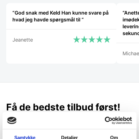
“God snak med Keld Han kunne svare på
“Anette
hvad jeg havde spørgsmål til “
imødek
leverin
sekund
Jeanette
Michae
Få de bedste tilbud først!
Husk at tilmelde dig vores nyhedsbrev og vær først
til de bedste tilbud. Og bare rolig, vi spammer dig
ikke, men sender kun relevante tilbud og
Samtykke
Detaljer
Om