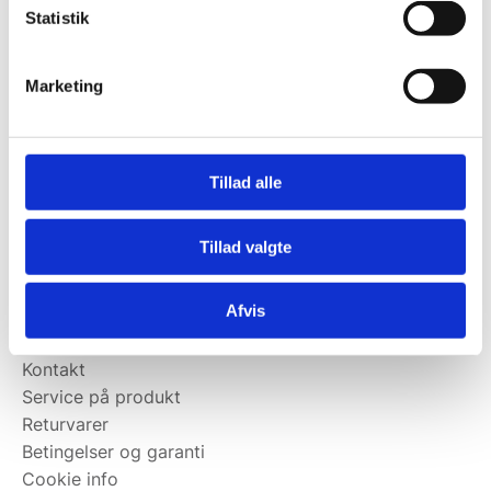
Statistik
Kontakt@wallshop.dk
Mandag til torsdag: 10:00 – 14:00.
Marketing
Fredag: Telefonlukket.
Afhentning muligt
man-torsdag fra 08:00-16:00.
Tillad alle
Fredag 08:00-13.00
Vi har ingen showroom.
Tillad valgte
Kundeservice
Afvis
Kundeservice
Kontakt
Service på produkt
Returvarer
Betingelser og garanti
Cookie info