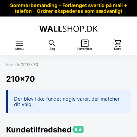
Sommerbemanding - Forlænget svartid på mail +
telefon - Ordrer ekspederes som sædvanligt
Menu
Søg
Favoritter
Kurv
Forside
/
210x70
210x70
Der blev ikke fundet nogle varer, der matcher
dit valg.
Kundetilfredshed