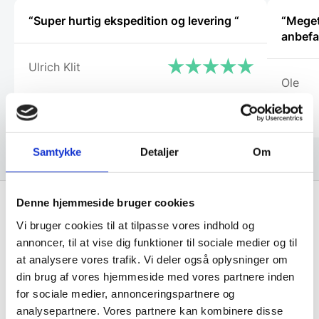
“Super hurtig ekspedition og levering “
“Meget
anbefa
Ulrich Klit
Ole
Samtykke
Detaljer
Om
Denne hjemmeside bruger cookies
Vi bruger cookies til at tilpasse vores indhold og
Få de bedste tilbud først!
annoncer, til at vise dig funktioner til sociale medier og til
at analysere vores trafik. Vi deler også oplysninger om
Husk at tilmelde dig vores nyhedsbrev og vær først
din brug af vores hjemmeside med vores partnere inden
til de bedste tilbud. Og bare rolig, vi spammer dig
for sociale medier, annonceringspartnere og
ikke, men sender kun relevante tilbud og
analysepartnere. Vores partnere kan kombinere disse