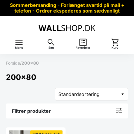
Sommerbemanding - Forlænget svartid på mail +
telefon - Ordrer ekspederes som sædvanligt
Menu
Søg
Favoritter
Kurv
Forside
/
200x80
200x80
Filtrer produkter
SPAR OP TIL 73%