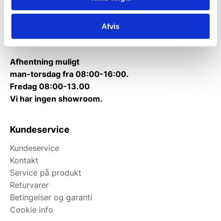
Kontakt@wallshop.dk
Afvis
Mandag til torsdag: 10:00 – 14:00.
Fredag: Telefonlukket.
Afhentning muligt
man-torsdag fra 08:00-16:00.
Fredag 08:00-13.00
Vi har ingen showroom.
Kundeservice
Kundeservice
Kontakt
Service på produkt
Returvarer
Betingelser og garanti
Cookie info