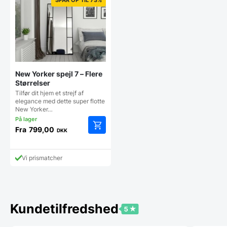
New Yorker spejl 7 – Flere
Størrelser
Tilfør dit hjem et strejf af
elegance med dette super flotte
New Yorker…
Fra
799,00
DKK
Dette
vare
har
Vi prismatcher
flere
varianter.
Mulighederne
kan
vælges
Kundetilfredshed
på
varesiden