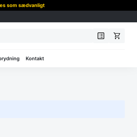
res som sædvanligt
prydning
Kontakt