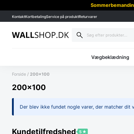
Sommerbemanding -
Kontakt
Kortbetaling
Service på produkt
Returvarer
Vægbeklædning
Forside
/
200x100
200x100
Der blev ikke fundet nogle varer, der matcher dit v
Kundetilfredshed