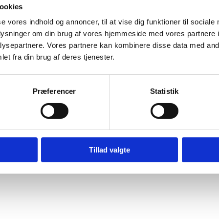
ookies
se vores indhold og annoncer, til at vise dig funktioner til sociale
oplysninger om din brug af vores hjemmeside med vores partnere i
ysepartnere. Vores partnere kan kombinere disse data med andr
et fra din brug af deres tjenester.
vice
Information
ice
Forside
Præferencer
Statistik
Kortbetaling
 produkt
Levering
r og garanti
o
Tillad valgte