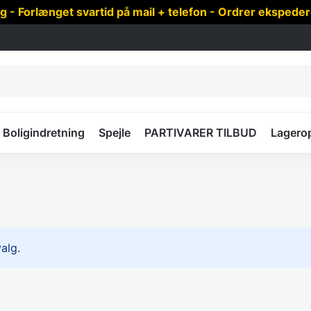
 Forlænget svartid på mail + telefon - Ordrer ekspede
Boligindretning
Spejle
PARTIVARER TILBUD
Lagero
alg.