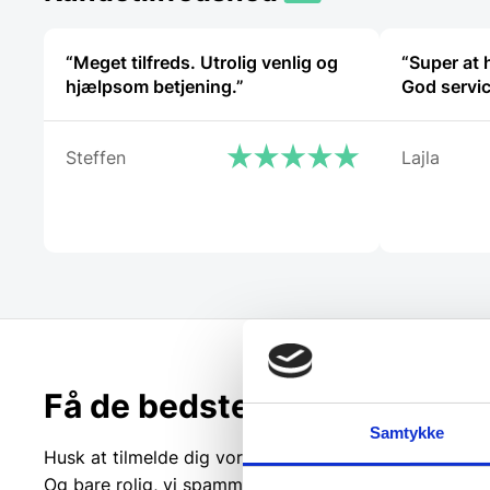
“Meget tilfreds. Utrolig venlig og
“Super at 
hjælpsom betjening.”
God servic
Steffen
Lajla
Få de bedste tilbud først!
Samtykke
Husk at tilmelde dig vores nyhedsbrev og vær først ti
Og bare rolig, vi spammer dig ikke, men sender kun r