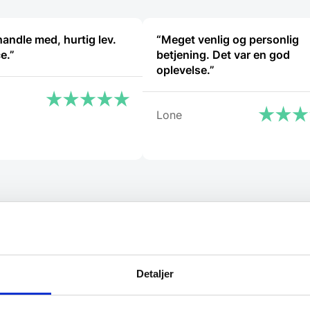
handle med, hurtig lev.
“Meget venlig og personlig
e.”
betjening. Det var en god
oplevelse.”
Lone
Detaljer
l de bedste tilbud.
elevante tilbud og