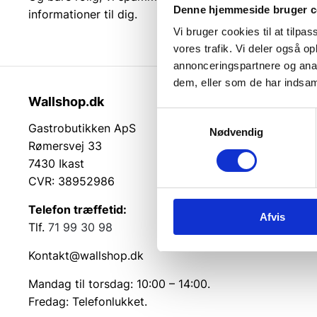
Denne hjemmeside bruger c
informationer til dig.
Vi bruger cookies til at tilpas
vores trafik. Vi deler også 
annonceringspartnere og anal
dem, eller som de har indsaml
Wallshop.dk
Kundeser
Samtykkevalg
Gastrobutikken ApS
Kundeserv
Nødvendig
Rømersvej 33
Kontakt
7430 Ikast
Service på
CVR: 38952986
Returvarer
Betingelse
Telefon træffetid:
Cookie inf
Afvis
Tlf.
71 99 30 98
Kontakt@wallshop.dk
Mandag til torsdag: 10:00 – 14:00.
Fredag: Telefonlukket.