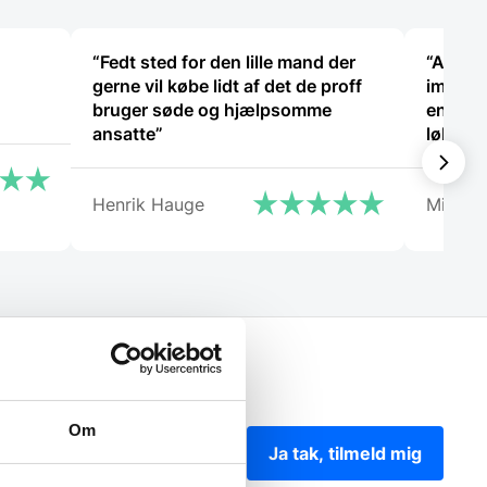
“Fedt sted for den lille mand der
“Anette
gerne vil købe lidt af det de proff
imødek
bruger søde og hjælpsomme
en fejl 
ansatte”
løbet a
og god
Henrik Hauge
Michae
Om
Ja tak, tilmeld mig