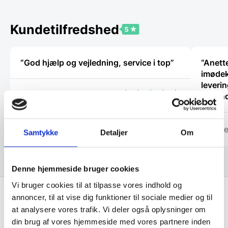
Mulighederne
kan
vælges
Kundetilfredshed
på
varesiden
“God hjælp og vejledning, service i top”
“Anette
imødek
leverin
Vinnie Bergkvist
sekund
Michae
Samtykke
Detaljer
Om
Denne hjemmeside bruger cookies
Vi bruger cookies til at tilpasse vores indhold og
annoncer, til at vise dig funktioner til sociale medier og til
at analysere vores trafik. Vi deler også oplysninger om
Få de bedste tilbud først!
din brug af vores hjemmeside med vores partnere inden