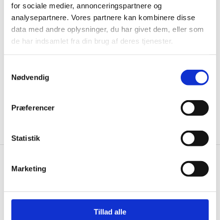
for sociale medier, annonceringspartnere og
Husk at tilmelde dig vores nyhedsbrev og vær først
analysepartnere. Vores partnere kan kombinere disse
til de bedste tilbud. Og bare rolig, vi spammer dig
data med andre oplysninger, du har givet dem, eller som
ikke, men sender kun relevante tilbud og
de har indsamlet fra din brug af deres tjenester.
informationer til dig.
Samtykkevalg
Nødvendig
Ja tak, tilmeld mig
Præferencer
Statistik
Wallshop.dk
Marketing
Gastrobutikken ApS
Rømersvej 33
7430 Ikast
Tillad alle