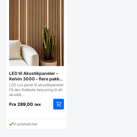
LED til Akustikpaneler –
Kelvin 3000 – flere pakker
og tilkøb
LED Lys panel til akustikpaneler
Få den flotteste belysning til dit
akustik…
Fra
289,00
DKK
Dette
vare
har
Vi prismatcher
flere
varianter.