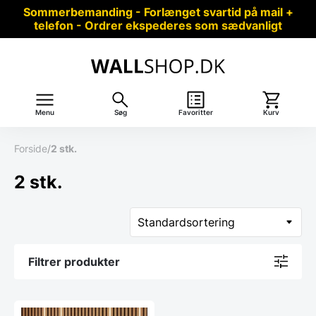
Sommerbemanding - Forlænget svartid på mail +
telefon - Ordrer ekspederes som sædvanligt
Menu
Søg
Favoritter
Kurv
Forside
/
2 stk.
2 stk.
Filtrer produkter