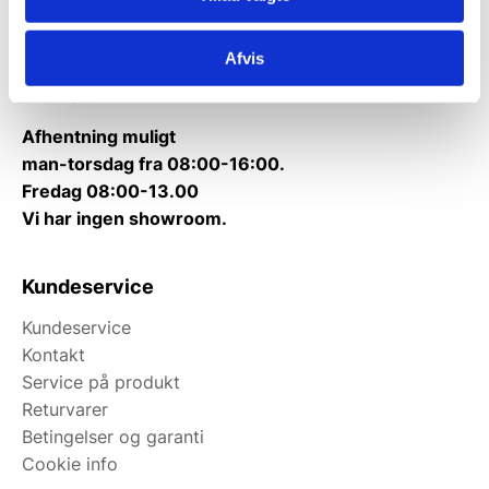
Kontakt@wallshop.dk
Afvis
Mandag til torsdag: 10:00 – 14:00.
Fredag: Telefonlukket.
Afhentning muligt
man-torsdag fra 08:00-16:00.
Fredag 08:00-13.00
Vi har ingen showroom.
Kundeservice
Kundeservice
Kontakt
Service på produkt
Returvarer
Betingelser og garanti
Cookie info