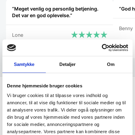
“Meget venlig og personlig betjening.
“God h
Det var en god oplevelse.”
Benny
Lone
Samtykke
Detaljer
Om
Denne hjemmeside bruger cookies
Vi bruger cookies til at tilpasse vores indhold og
Få de bedste tilbud først!
annoncer, til at vise dig funktioner til sociale medier og til
at analysere vores trafik. Vi deler også oplysninger om
Husk at tilmelde dig vores nyhedsbrev og vær først
din brug af vores hjemmeside med vores partnere inden
til de bedste tilbud. Og bare rolig, vi spammer dig
for sociale medier, annonceringspartnere og
ikke, men sender kun relevante tilbud og
analysepartnere. Vores partnere kan kombinere disse