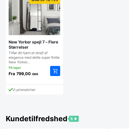
New Yorker spejl 7 – Flere
Størrelser
Tilfør dit hjem et strejf af
elegance med dette super flotte
New Yorker…
Fra
799,00
DKK
Dette
vare
har
Vi prismatcher
flere
varianter.
Mulighederne
kan
vælges
Kundetilfredshed
på
varesiden