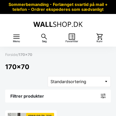
Sommerbemanding - Forlænget svartid på mail +
telefon - Ordrer ekspederes som sædvanligt
Menu
Søg
Favoritter
Kurv
Forside
/
170x70
170x70
Filtrer produkter
SPAR OP TIL 73%