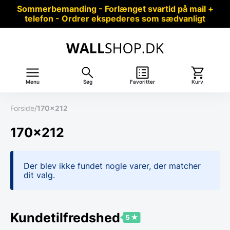
Sommerbemanding - Forlænget svartid på mail +
telefon - Ordrer ekspederes som sædvanligt
Menu
Søg
Favoritter
Kurv
Forside
/
170x212
170x212
Der blev ikke fundet nogle varer, der matcher
dit valg.
Kundetilfredshed