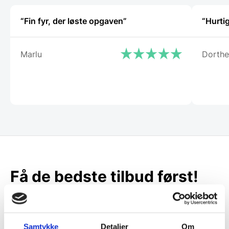
“Fin fyr, der løste opgaven”
“Hurtig
Marlu
Dorthe
Få de bedste tilbud først!
Husk at tilmelde dig vores nyhedsbrev og vær først
til de bedste tilbud. Og bare rolig, vi spammer dig
ikke, men sender kun relevante tilbud og
Samtykke
Detaljer
Om