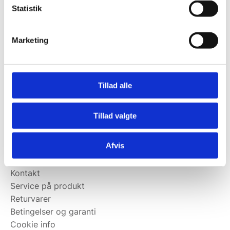
Statistik
Kontakt@wallshop.dk
Mandag til torsdag: 10:00 – 14:00.
Marketing
Fredag: Telefonlukket.
Afhentning muligt
man-torsdag fra 08:00-16:00.
Tillad alle
Fredag 08:00-13.00
Vi har ingen showroom.
Tillad valgte
Kundeservice
Afvis
Kundeservice
Kontakt
Service på produkt
Returvarer
Betingelser og garanti
Cookie info