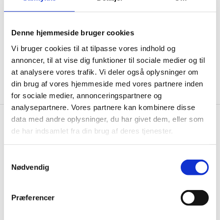
informationer til dig.
Denne hjemmeside bruger cookies
Vi bruger cookies til at tilpasse vores indhold og
annoncer, til at vise dig funktioner til sociale medier og til
Ja tak, tilmeld mig
at analysere vores trafik. Vi deler også oplysninger om
din brug af vores hjemmeside med vores partnere inden
for sociale medier, annonceringspartnere og
analysepartnere. Vores partnere kan kombinere disse
data med andre oplysninger, du har givet dem, eller som
Wallshop.dk
de har indsamlet fra din brug af deres tjenester.
Gastrobutikken ApS
Samtykkevalg
Rømersvej 33
Nødvendig
7430 Ikast
CVR: 38952986
Præferencer
Telefon træffetid:
Tlf.
71 99 30 98