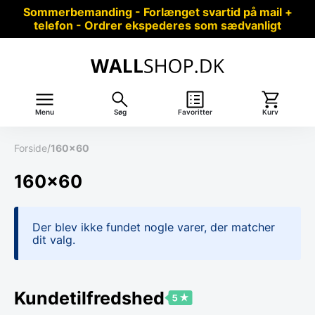
Sommerbemanding - Forlænget svartid på mail +
telefon - Ordrer ekspederes som sædvanligt
Menu
Søg
Favoritter
Kurv
Forside
/
160x60
160x60
Der blev ikke fundet nogle varer, der matcher
dit valg.
Kundetilfredshed