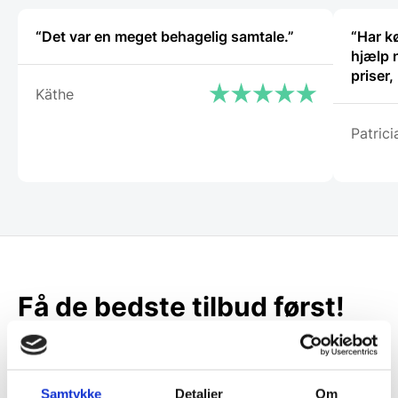
“Det var en meget behagelig samtale.”
“Har k
hjælp 
priser
Käthe
Patrici
Få de bedste tilbud først!
Husk at tilmelde dig vores nyhedsbrev og vær først
til de bedste tilbud. Og bare rolig, vi spammer dig
ikke, men sender kun relevante tilbud og
Samtykke
Detaljer
Om