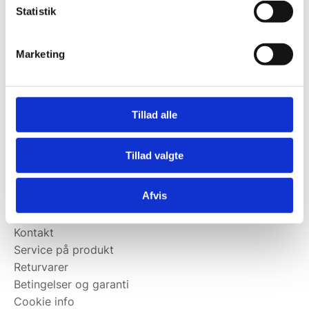
Statistik
Kontakt@wallshop.dk
Mandag til torsdag: 10:00 – 14:00.
Marketing
Fredag: Telefonlukket.
Afhentning muligt
man-torsdag fra 08:00-16:00.
Tillad alle
Fredag 08:00-13.00
Vi har ingen showroom.
Tillad valgte
Kundeservice
Afvis
Kundeservice
Kontakt
Service på produkt
Returvarer
Betingelser og garanti
Cookie info