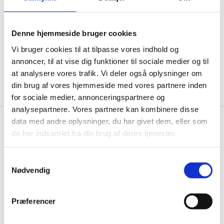
informationer til dig.
Denne hjemmeside bruger cookies
Vi bruger cookies til at tilpasse vores indhold og
annoncer, til at vise dig funktioner til sociale medier og til
Ja tak, tilmeld mig
at analysere vores trafik. Vi deler også oplysninger om
din brug af vores hjemmeside med vores partnere inden
for sociale medier, annonceringspartnere og
analysepartnere. Vores partnere kan kombinere disse
data med andre oplysninger, du har givet dem, eller som
Wallshop.dk
de har indsamlet fra din brug af deres tjenester.
Gastrobutikken ApS
Samtykkevalg
Rømersvej 33
Nødvendig
7430 Ikast
CVR: 38952986
Præferencer
Telefon træffetid:
Tlf.
71 99 30 98