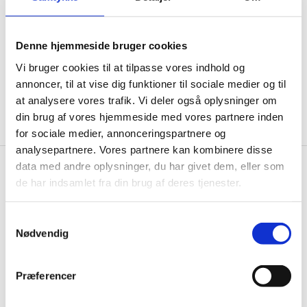
informationer til dig.
Denne hjemmeside bruger cookies
Vi bruger cookies til at tilpasse vores indhold og
annoncer, til at vise dig funktioner til sociale medier og til
Ja tak, tilmeld mig
at analysere vores trafik. Vi deler også oplysninger om
din brug af vores hjemmeside med vores partnere inden
for sociale medier, annonceringspartnere og
analysepartnere. Vores partnere kan kombinere disse
data med andre oplysninger, du har givet dem, eller som
Wallshop.dk
de har indsamlet fra din brug af deres tjenester.
Gastrobutikken ApS
Samtykkevalg
Rømersvej 33
Nødvendig
7430 Ikast
CVR: 38952986
Præferencer
Telefon træffetid:
Tlf.
71 99 30 98