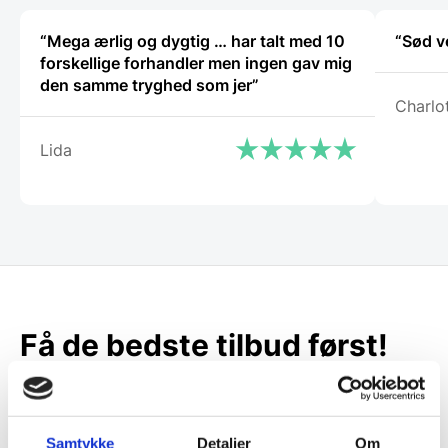
“Mega ærlig og dygtig … har talt med 10
“Sød v
forskellige forhandler men ingen gav mig
den samme tryghed som jer”
Charlo
Lida
Få de bedste tilbud først!
Husk at tilmelde dig vores nyhedsbrev og vær først
til de bedste tilbud. Og bare rolig, vi spammer dig
ikke, men sender kun relevante tilbud og
Samtykke
Detaljer
Om