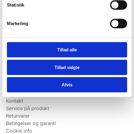
Statistik
Kontakt@wallshop.dk
Mandag til torsdag: 10:00 – 14:00.
Marketing
Fredag: Telefonlukket.
Afhentning muligt
man-torsdag fra 08:00-16:00.
Tillad alle
Fredag 08:00-13.00
Vi har ingen showroom.
Tillad valgte
Kundeservice
Afvis
Kundeservice
Kontakt
Service på produkt
Returvarer
Betingelser og garanti
Cookie info