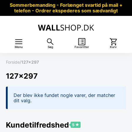
Sommerbemanding - Forlænget svartid på mail +
telefon - Ordrer ekspederes som sædvanligt
Menu
Søg
Favoritter
Kurv
Forside
/
127x297
127x297
Der blev ikke fundet nogle varer, der matcher
dit valg.
Kundetilfredshed