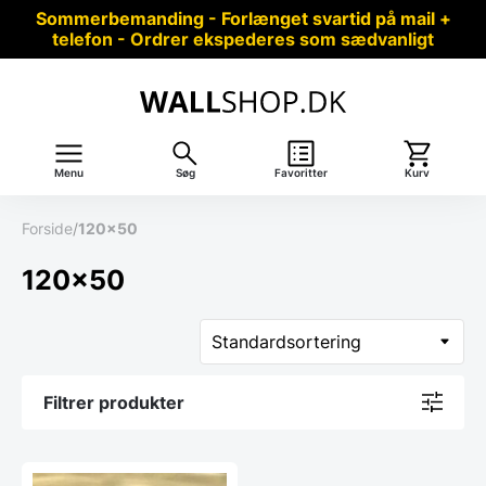
Sommerbemanding - Forlænget svartid på mail +
telefon - Ordrer ekspederes som sædvanligt
Menu
Søg
Favoritter
Kurv
Forside
/
120x50
120x50
Filtrer produkter