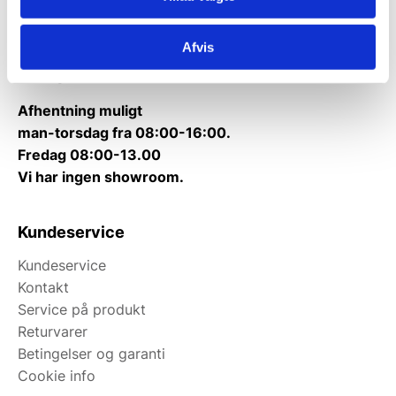
Kontakt@wallshop.dk
Afvis
Mandag til torsdag: 10:00 – 14:00.
Fredag: Telefonlukket.
Afhentning muligt
man-torsdag fra 08:00-16:00.
Fredag 08:00-13.00
Vi har ingen showroom.
Kundeservice
Kundeservice
Kontakt
Service på produkt
Returvarer
Betingelser og garanti
Cookie info