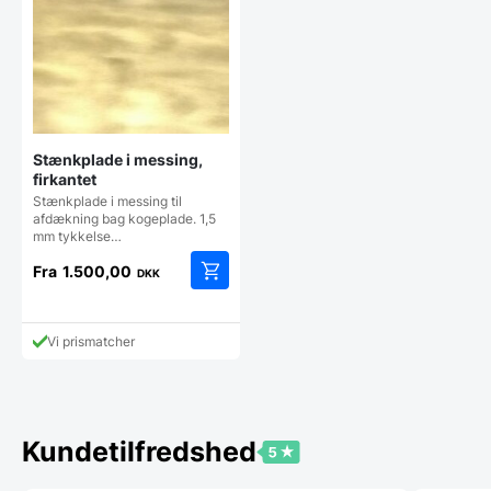
Stænkplade i messing,
firkantet
Stænkplade i messing til
afdækning bag kogeplade. 1,5
mm tykkelse…
Fra
1.500,00
DKK
Dette
vare
har
Vi prismatcher
flere
varianter.
Mulighederne
kan
vælges
Kundetilfredshed
på
varesiden