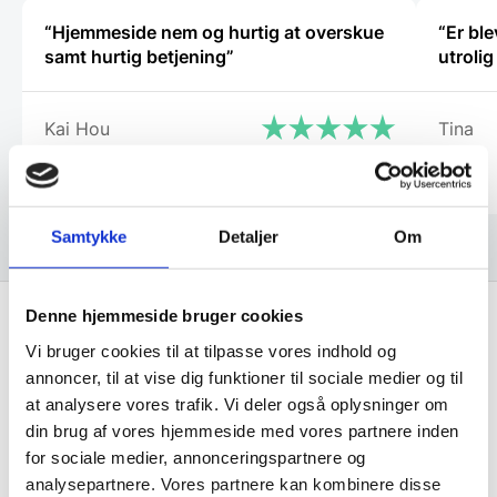
“Hjemmeside nem og hurtig at overskue
“Er bl
samt hurtig betjening”
utroli
Kai Hou
Tina
Samtykke
Detaljer
Om
Denne hjemmeside bruger cookies
Vi bruger cookies til at tilpasse vores indhold og
Få de bedste tilbud først!
annoncer, til at vise dig funktioner til sociale medier og til
at analysere vores trafik. Vi deler også oplysninger om
Husk at tilmelde dig vores nyhedsbrev og vær først
din brug af vores hjemmeside med vores partnere inden
til de bedste tilbud. Og bare rolig, vi spammer dig
for sociale medier, annonceringspartnere og
ikke, men sender kun relevante tilbud og
analysepartnere. Vores partnere kan kombinere disse