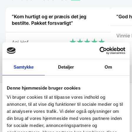
varesiden
vareside
“Kom hurtigt og er præcis det jeg
“God hj
bestilte. Pakket forsvarligt”
Vinnie
Ani Hof
Samtykke
Detaljer
Om
Denne hjemmeside bruger cookies
Vi bruger cookies til at tilpasse vores indhold og
Få de bedste tilbud først!
annoncer, til at vise dig funktioner til sociale medier og til
at analysere vores trafik. Vi deler også oplysninger om
din brug af vores hjemmeside med vores partnere inden
Husk at tilmelde dig vores nyhedsbrev og vær først
for sociale medier, annonceringspartnere og
til de bedste tilbud. Og bare rolig, vi spammer dig