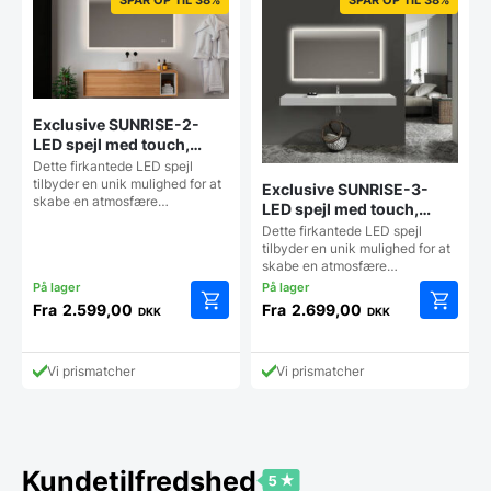
Exclusive SUNRISE-2-
LED spejl med touch,
antidug og justerbar
Dette firkantede LED spejl
lysstyrke – flere størrelser
tilbyder en unik mulighed for at
Exclusive SUNRISE-3-
skabe en atmosfære…
LED spejl med touch,
antidug, justerbar
Dette firkantede LED spejl
lysstyrke og farvetone –
tilbyder en unik mulighed for at
skabe en atmosfære…
flere størrelser
Fra
2.599,00
Fra
2.699,00
DKK
DKK
Dette
Dette
vare
vare
har
har
Vi prismatcher
Vi prismatcher
flere
flere
varianter.
varianter
Mulighederne
Mulighe
kan
kan
vælges
vælges
Kundetilfredshed
på
på