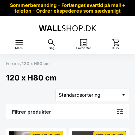
Sommerbemanding - Forlænget svartid på mail +
telefon - Ordrer ekspederes som sædvanligt
Menu
Søg
Favoritter
Kurv
Forside
/
120 x H80 cm
120 x H80 cm
Filtrer produkter
SPAR OP TIL 38%
SPAR OP TIL 38%