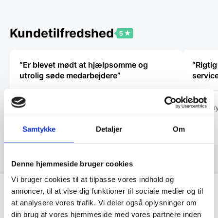
varianter.
varianter
Mulighederne
Mulighe
kan
kan
vælges
vælges
Kundetilfredshed
på
på
varesiden
vareside
“Er blevet mødt at hjælpsomme og
“Rigtig
utrolig søde medarbejdere”
service
Tina
Tommy
Samtykke
Detaljer
Om
Denne hjemmeside bruger cookies
Vi bruger cookies til at tilpasse vores indhold og
annoncer, til at vise dig funktioner til sociale medier og til
at analysere vores trafik. Vi deler også oplysninger om
Få de bedste tilbud først!
din brug af vores hjemmeside med vores partnere inden