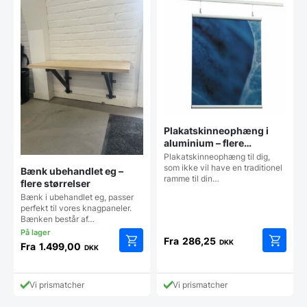
Plakatskinneophæng i
aluminium – flere
størrelser
Plakatskinneophæng til dig,
som ikke vil have en traditionel
Bænk ubehandlet eg –
ramme til din…
flere størrelser
Bænk i ubehandlet eg, passer
perfekt til vores knagpaneler.
Bænken består af…
Fra
286,25
DKK
Fra
1.499,00
DKK
Dette
Dette
vare
vare
har
har
Vi prismatcher
Vi prismatcher
flere
flere