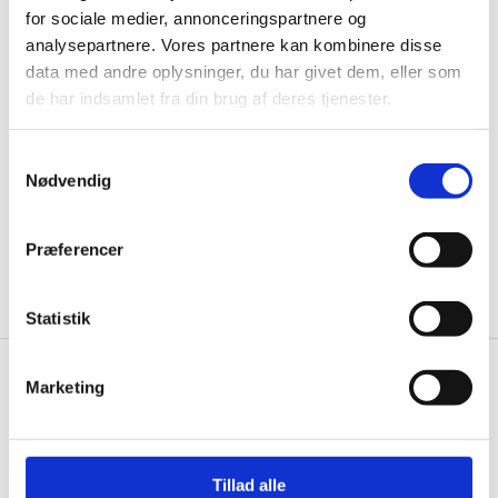
for sociale medier, annonceringspartnere og
Husk at tilmelde dig vores nyhedsbrev og vær først
analysepartnere. Vores partnere kan kombinere disse
til de bedste tilbud. Og bare rolig, vi spammer dig
data med andre oplysninger, du har givet dem, eller som
ikke, men sender kun relevante tilbud og
de har indsamlet fra din brug af deres tjenester.
informationer til dig.
Samtykkevalg
Nødvendig
Ja tak, tilmeld mig
Præferencer
Statistik
Marketing
Wallshop.dk
Gastrobutikken ApS
Rømersvej 33
Tillad alle
7430 Ikast