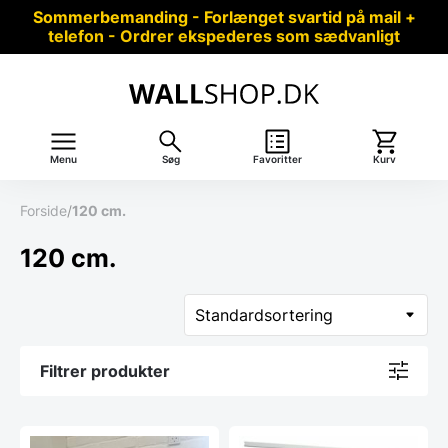
Sommerbemanding - Forlænget svartid på mail +
telefon - Ordrer ekspederes som sædvanligt
Menu
Søg
Favoritter
Kurv
Forside
/
120 cm.
120 cm.
Filtrer produkter