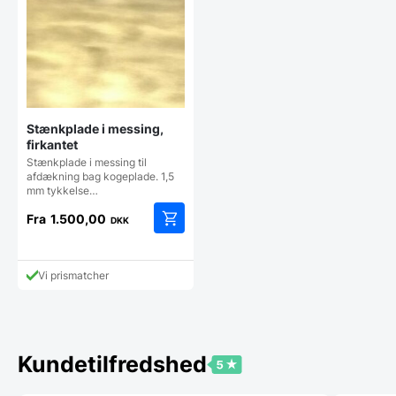
Stænkplade i messing,
firkantet
Stænkplade i messing til
afdækning bag kogeplade. 1,5
mm tykkelse…
Fra
1.500,00
DKK
Dette
vare
har
Vi prismatcher
flere
varianter.
Mulighederne
kan
vælges
Kundetilfredshed
på
varesiden