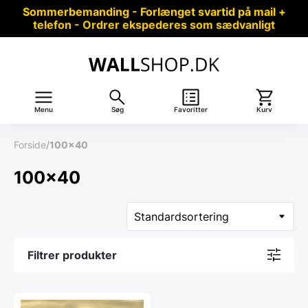
Sommerbemanding - Forlænget svartid på mail +
telefon - Ordrer ekspederes som sædvanligt
Menu
Søg
Favoritter
Kurv
Forside
/
100x40
100x40
Filtrer produkter