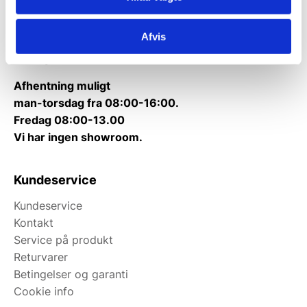
Kontakt@wallshop.dk
Afvis
Mandag til torsdag: 10:00 – 14:00.
Fredag: Telefonlukket.
Afhentning muligt
man-torsdag fra 08:00-16:00.
Fredag 08:00-13.00
Vi har ingen showroom.
Kundeservice
Kundeservice
Kontakt
Service på produkt
Returvarer
Betingelser og garanti
Cookie info