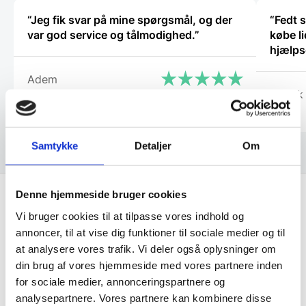
“Jeg fik svar på mine spørgsmål, og der
“Fedt s
var god service og tålmodighed.”
købe li
hjælp
Adem
Henrik
Samtykke
Detaljer
Om
Denne hjemmeside bruger cookies
Vi bruger cookies til at tilpasse vores indhold og
Få de bedste tilbud først!
annoncer, til at vise dig funktioner til sociale medier og til
at analysere vores trafik. Vi deler også oplysninger om
Husk at tilmelde dig vores nyhedsbrev og vær først
din brug af vores hjemmeside med vores partnere inden
til de bedste tilbud. Og bare rolig, vi spammer dig
for sociale medier, annonceringspartnere og
ikke, men sender kun relevante tilbud og
analysepartnere. Vores partnere kan kombinere disse