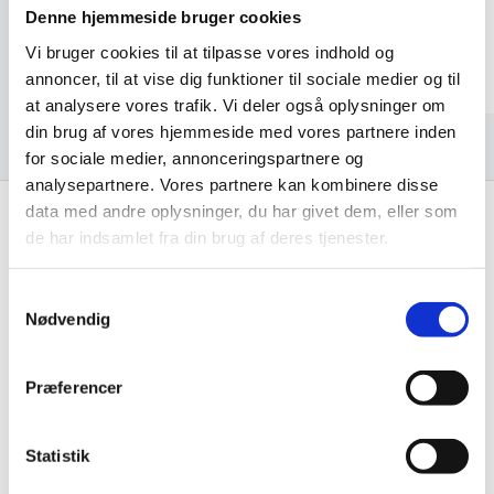
Denne hjemmeside bruger cookies
Kaj
Darut
Vi bruger cookies til at tilpasse vores indhold og
annoncer, til at vise dig funktioner til sociale medier og til
at analysere vores trafik. Vi deler også oplysninger om
din brug af vores hjemmeside med vores partnere inden
for sociale medier, annonceringspartnere og
analysepartnere. Vores partnere kan kombinere disse
data med andre oplysninger, du har givet dem, eller som
de har indsamlet fra din brug af deres tjenester.
Få de bedste tilbud først!
Samtykkevalg
Husk at tilmelde dig vores nyhedsbrev og vær først
Nødvendig
til de bedste tilbud. Og bare rolig, vi spammer dig
ikke, men sender kun relevante tilbud og
Præferencer
informationer til dig.
Statistik