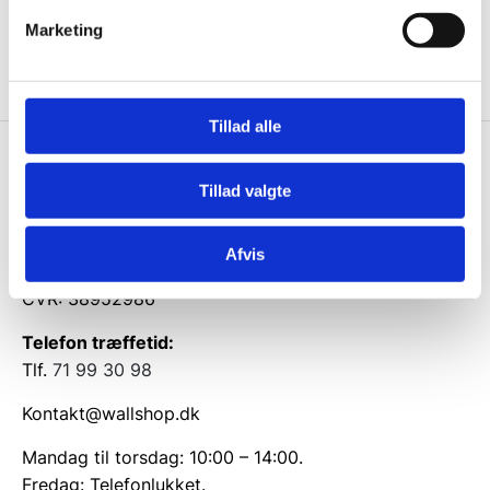
Ja tak, tilmeld mig
Marketing
Tillad alle
Wallshop.dk
Tillad valgte
Gastrobutikken ApS
Rømersvej 33
Afvis
7430 Ikast
CVR: 38952986
Telefon træffetid:
Tlf.
71 99 30 98
Kontakt@wallshop.dk
Mandag til torsdag: 10:00 – 14:00.
Fredag: Telefonlukket.