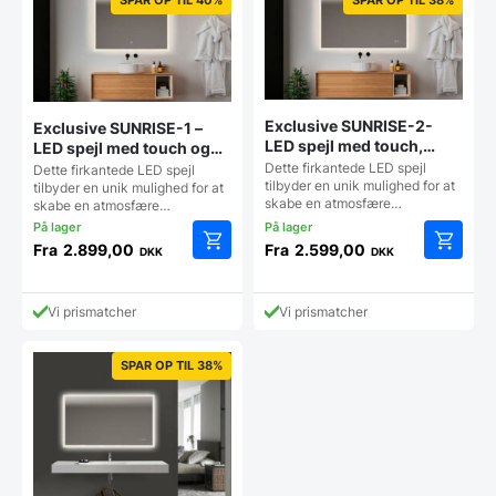
Exclusive SUNRISE-2-
Exclusive SUNRISE-1 –
LED spejl med touch,
LED spejl med touch og
antidug og justerbar
justerbar farvetone – flere
Dette firkantede LED spejl
Dette firkantede LED spejl
lysstyrke – flere størrelser
tilbyder en unik mulighed for at
størrelser
tilbyder en unik mulighed for at
skabe en atmosfære…
skabe en atmosfære…
Fra
2.899,00
Fra
2.599,00
DKK
DKK
Dette
Dette
vare
vare
har
har
Vi prismatcher
Vi prismatcher
flere
flere
varianter.
varianter
Mulighederne
Mulighe
SPAR OP TIL 38%
kan
kan
vælges
vælges
på
på
varesiden
vareside