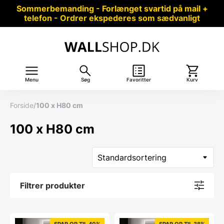
Sommerbemanding - Forlænget svartid på mail +
telefon - Ordrer ekspederes som sædvanligt
Menu
Søg
Favoritter
Kurv
Forside
/
100 x H80 cm
100 x H80 cm
Filtrer produkter
SPAR OP TIL 40%
SPAR OP TIL 38%