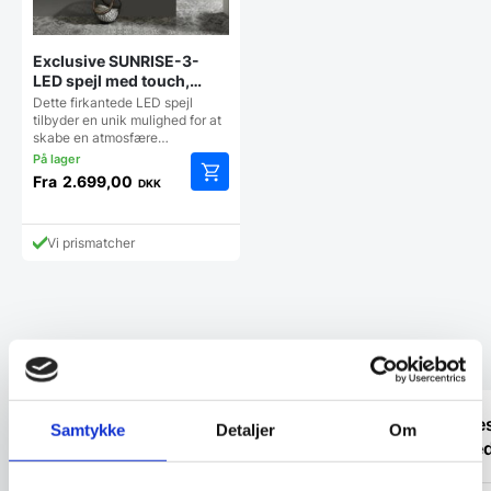
Exclusive SUNRISE-3-
LED spejl med touch,
antidug, justerbar
Dette firkantede LED spejl
lysstyrke og farvetone –
tilbyder en unik mulighed for at
skabe en atmosfære…
flere størrelser
Fra
2.699,00
DKK
Dette
vare
har
Vi prismatcher
flere
varianter.
Mulighederne
kan
vælges
Kundetilfredshed
på
varesiden
“God kundebetjening og der blev svaret
“Profe
Samtykke
Detaljer
Om
høfligt på mine spørgsmål.”
levere