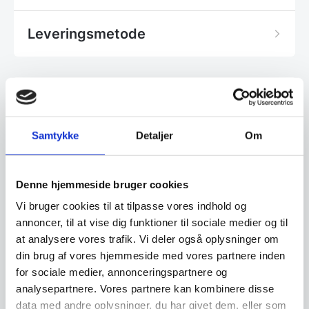
Leveringsmetode
Har du spørgsmål til varen? Klik her
Samtykke
Detaljer
Om
Vi prismatcher - Klik her
Denne hjemmeside bruger cookies
Relaterede varer
Vi bruger cookies til at tilpasse vores indhold og
annoncer, til at vise dig funktioner til sociale medier og til
at analysere vores trafik. Vi deler også oplysninger om
SPAR 6%
din brug af vores hjemmeside med vores partnere inden
for sociale medier, annonceringspartnere og
analysepartnere. Vores partnere kan kombinere disse
data med andre oplysninger, du har givet dem, eller som