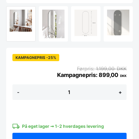
KAMPAGNEPRIS -25%
1.199,00
DKK
899,00
DKK
Organisk
-
+
spejl
-
Ellipse
140x40
antal
På eget lager ➞ 1-2 hverdages levering