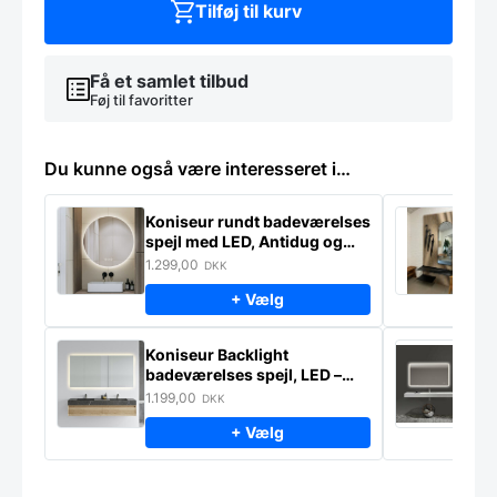
Tilføj til kurv
Få et samlet tilbud
Føj til favoritter
Du kunne også være interesseret i…
Koniseur rundt badeværelses
K
spejl med LED, Antidug og
p
Touchsensor
–
1.299,00
2
DKK
+ Vælg
Koniseur Backlight
E
badeværelses spejl, LED –
s
lampeudtag – Antidug
j
1.199,00
2
DKK
f
+ Vælg