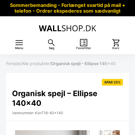
Sommerbemanding - Forlænget svartid på mail +
telefon - Ordrer ekspederes som sædvanligt
Menu
Søg
Favoritter
Kurv
Forside
/
Alle produkter
/
Organisk spejl – Ellipse 140×40
SPAR 25%
Organisk spejl – Ellipse
140×40
Varenummer: Kon718-40x140