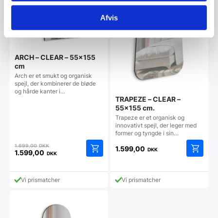
Afvis
ARCH – CLEAR – 55×155
cm
Arch er et smukt og organisk
spejl, der kombinerer de bløde
og hårde kanter i…
TRAPEZE – CLEAR –
55×155 cm.
Trapeze er et organisk og
innovativt spejl, der leger med
former og tyngde i sin…
Den
1.699,00
DKK
1.599,00
DKK
oprindelige
1.599,00
DKK
Den
pris
aktuelle
var:
pris
1.699,00 DKK.
Vi prismatcher
Vi prismatcher
er:
1.599,00 DKK.