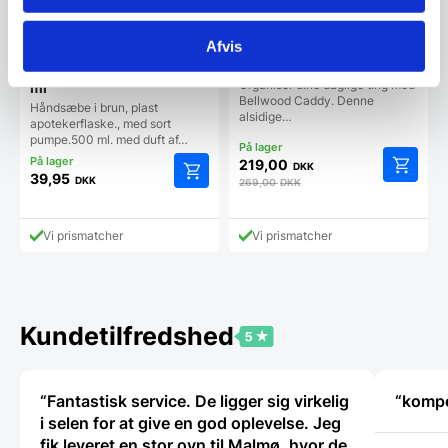
Afvis
Opbevaring – Bellwood
Caddy
Old pharmacy bottles 500
Organiser dine daglige ting med
ml
Bellwood Caddy. Denne
Håndsæbe i brun, plast
alsidige…
apotekerflaske., med sort
pumpe.500 ml. med duft af…
219,00
DKK
39,95
DKK
269,00
DKK
Vi prismatcher
Vi prismatcher
Kundetilfredshed
“Fantastisk service. De ligger sig virkelig
“kompe
i selen for at give en god oplevelse. Jeg
fik leveret en stor ovn til Malmø, hvor de