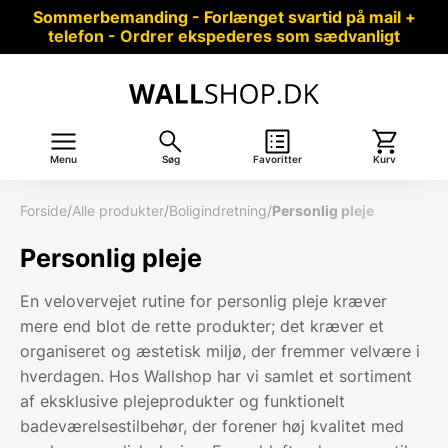
Sommerbemanding - Forlænget svartid på mail +
telefon - Ordrer ekspederes som sædvanligt
Menu
Søg
Favoritter
Kurv
Forside
/
Alle produkter
/
Boligindretning
/
Personlig pleje
Personlig pleje
En velovervejet rutine for personlig pleje kræver
mere end blot de rette produkter; det kræver et
organiseret og æstetisk miljø, der fremmer velvære i
hverdagen. Hos Wallshop har vi samlet et sortiment
af eksklusive plejeprodukter og funktionelt
badeværelsestilbehør, der forener høj kvalitet med