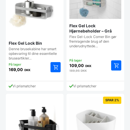
Flex Gel Lock
Hjørnebeholder – Grå
Flex Gel-Lock Corner Bin gør
fremragende brug af den
Flex Gel Lock Bin
underudnyttede…
Denne brusekabine har smart
opbevaring til dine essentielle
bruseartikler…
109,00
DKK
169,00
DKK
189,95
DKK
Vi prismatcher
Vi prismatcher
SPAR 2%