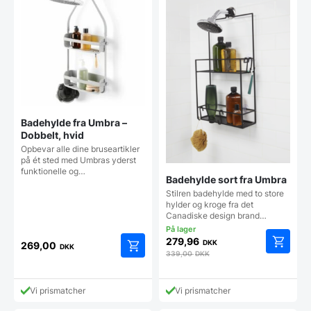
Badehylde fra Umbra –
Dobbelt, hvid
Opbevar alle dine bruseartikler
på ét sted med Umbras yderst
funktionelle og…
Badehylde sort fra Umbra
Stilren badehylde med to store
hylder og kroge fra det
Canadiske design brand…
279,96
DKK
269,00
DKK
339,00
DKK
Vi prismatcher
Vi prismatcher