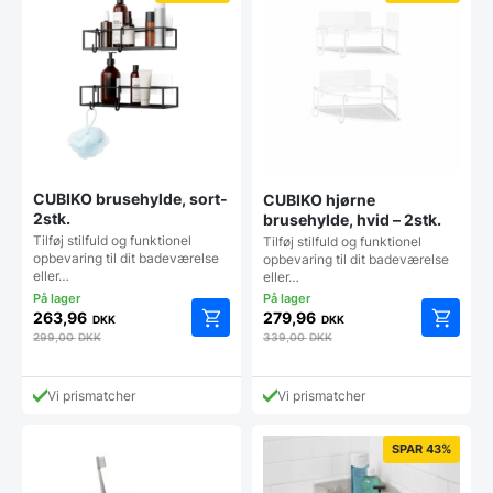
CUBIKO brusehylde, sort-
CUBIKO hjørne
2stk.
brusehylde, hvid – 2stk.
Tilføj stilfuld og funktionel
Tilføj stilfuld og funktionel
opbevaring til dit badeværelse
opbevaring til dit badeværelse
eller…
eller…
263,96
279,96
DKK
DKK
299,00
DKK
339,00
DKK
Vi prismatcher
Vi prismatcher
SPAR 43%