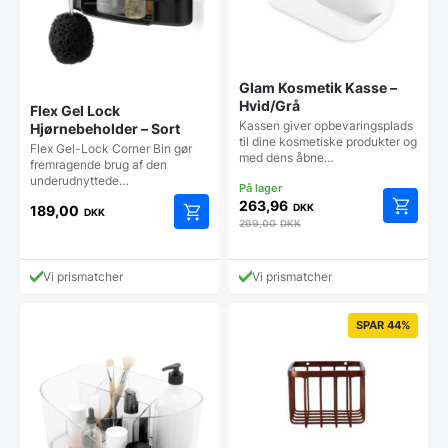
Glam Kosmetik Kasse –
Hvid/Grå
Flex Gel Lock
Kassen giver opbevaringsplads
Hjørnebeholder – Sort
til dine kosmetiske produkter og
Flex Gel-Lock Corner Bin gør
med dens åbne…
fremragende brug af den
underudnyttede…
263,96
DKK
189,00
DKK
269,00
DKK
Vi prismatcher
Vi prismatcher
SPAR 44%