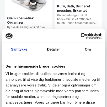
Kurv, Bath, Bruneret
messing, firkantet
Giv indretningen på dit
Glam Kosmetisk
badeværelse et raffineret
Organizer
touch.Denne firkantede kurv…
Ryd øjeblikkeligt op i dit rum
med Glam Cosmetic Organizer.
Denne…
99,95
DKK
269,00
DKK
179,95
DKK
Samtykke
Detaljer
Om
Vi prismatcher
Vi prismatcher
Denne hjemmeside bruger cookies
SPAR 39%
Vi bruger cookies til at tilpasse vores indhold og
annoncer, til at vise dig funktioner til sociale medier og til
at analysere vores trafik. Vi deler også oplysninger om
din brug af vores hjemmeside med vores partnere inden
for sociale medier, annonceringspartnere og
analysepartnere. Vores partnere kan kombinere disse