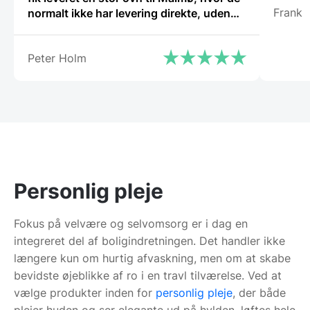
Frank
normalt ikke har levering direkte, uden
problemer. Jeg kan i høj grad anbefale
Gastrobutikken – som både på priser og
Peter Holm
service er noget ud over det
sædvanlige.”
Personlig pleje
Fokus på velvære og selvomsorg er i dag en
integreret del af boligindretningen. Det handler ikke
længere kun om hurtig afvaskning, men om at skabe
bevidste øjeblikke af ro i en travl tilværelse. Ved at
vælge produkter inden for
personlig pleje
, der både