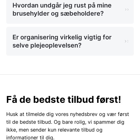
at integrere smarte løsninger som
sæbeholdere og
Hvordan undgår jeg rust på mine
brusehylder
kan man effektivt fjerne rod fra kanten af
brusehylder og sæbeholdere?
badekarret eller vasken. Orden i de fysiske rammer er
ofte det første skridt mod en stressfri morgenrutine.
Er organisering virkelig vigtig for
Opbevaring og organisering af
selve plejeoplevelsen?
plejeprodukter
Når man investerer i gode cremer og olier, fortjener
de en plads, der komplementerer deres værdi og
beskytter indholdet. Opbevaringskasser og bakker i
materialer som akryl eller træ kan hjælpe med at
kategorisere produkterne efter funktion. Dette gør
Få de bedste tilbud først!
det nemt at finde det, man skal bruge, og beskytter
samtidig sarte emballager mod direkte vandsprøjt.
Husk at tilmelde dig vores nyhedsbrev og vær først
For dem, der ønsker at gennemføre stilen helt ud i
til de bedste tilbud. Og bare rolig, vi spammer dig
andre af husets rum, findes der løsninger til opvask
ikke, men sender kun relevante tilbud og
og køkkenrengøring, der matcher badeværelsets
informationer til dig.