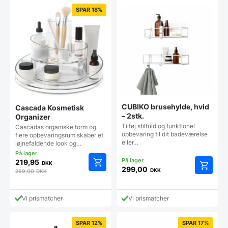
SPAR 18%
CUBIKO brusehylde, hvid
Cascada Kosmetisk
– 2stk.
Organizer
Tilføj stilfuld og funktionel
Cascadas organiske form og
opbevaring til dit badeværelse
flere opbevaringsrum skaber et
eller…
iøjnefaldende look og…
219,95
DKK
299,00
DKK
269,00
DKK
Vi prismatcher
Vi prismatcher
SPAR 12%
SPAR 17%