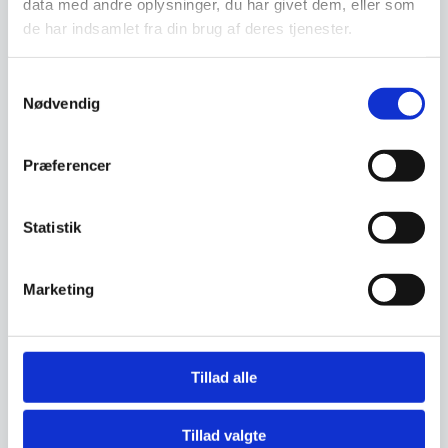
data med andre oplysninger, du har givet dem, eller som
de har indsamlet fra din brug af deres tjenester.
Kurv, Bath, Sort
Meraki Body lotion,
Samtykkevalg
Northern dawn
l: 26 cm, w: 26 cm, h: 9.5 cmGør
Nødvendig
plads til dine sæber, shampoo
Lad din krop fugte med denne,
og andre…
med denne økologisk
certificeret bodylotion fra…
Præferencer
95,00
DKK
359,00
DKK
157,00
DKK
Statistik
Vi prismatcher
Vi prismatcher
Marketing
SPAR 19%
Tillad alle
Tillad valgte