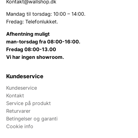
Kontakt@wallshop.dk
Atmosfære og belysning i
Mandag til torsdag: 10:00 – 14:00.
badeværelset
Fredag: Telefonlukket.
Selv den bedste plejerutine kan føles utilstrækkelig
Afhentning muligt
under dårlig eller flimmerende belysning. For at skabe
man-torsdag fra 08:00-16:00.
den rette stemning, når man benytter sine
Fredag 08:00-13.00
plejeprodukter, bør man nøje overveje placeringen af
Vi har ingen showroom.
lyskilder i forhold til spejle og vådzoner. Ved at
kombinere funktionelt overlys med blødere
Kundeservice
væglamper
kan man skabe forskellige
belysningsscenarier alt efter tidspunktet på dagen.
Kundeservice
En dæmpet belysning er ideel til et afslappende bad
Kontakt
om aftenen, mens et klart og neutralt lys er
Service på produkt
nødvendigt for præcision under barbering eller
Returvarer
påføring af makeup foran spejlet.
Betingelser og garanti
Cookie info
Vedligeholdelse og