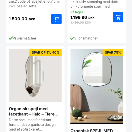
cm.Dybde på spejlet er 0,7 cm.
eksklusiv stemning med dette
inkl. beslagDette…
unikt formede spejl med…
1.199,96
DKK
1.500,00
DKK
1.499,00
DKK
Vi prismatcher
Vi prismatcher
SPAR OP TIL 40%
SPAR 75%
Organisk spejl med
facetkant – Halo – Flere
størrelser
Dette spejl med facetkant
forener det organiske design
med et sofistikeret…
Organisk SPEJL MED