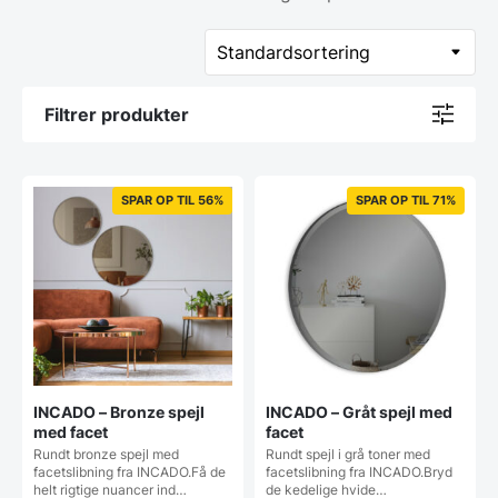
Filtrer produkter
SPAR OP TIL 56%
SPAR OP TIL 71%
INCADO – Bronze spejl
INCADO – Gråt spejl med
med facet
facet
Rundt bronze spejl med
Rundt spejl i grå toner med
facetslibning fra INCADO.Få de
facetslibning fra INCADO.Bryd
helt rigtige nuancer ind…
de kedelige hvide…