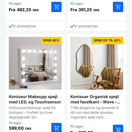
Fra
492,25
Fra
391,25
DKK
DKK
Dette
Dette
vare
vare
har
har
Vi prismatcher
Vi prismatcher
flere
flere
varianter.
varianter
Mulighederne
Mulighe
SPAR 40%
SPAR OP TIL 42%
kan
kan
vælges
vælges
på
på
varesiden
vareside
Koniseur Makeupp spejl
Konisuer Organisk spejl
med LED, og Touchsensor
med facetkant – Wave –
Flere størrelser
Hollywood Makeup-spejl fra
Tilføj elegance og dynamik til
Koniseur – Perfekt lys hver
dit rum med dette smukke
dagOpgradér din…
organiske spejl med…
599,00
DKK