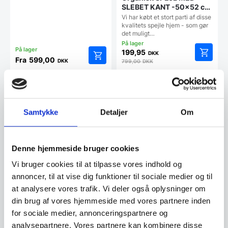
SLEBET KANT -50×52 cm
– Parti vare
Vi har købt et stort parti af disse
kvalitets spejle hjem - som gør
det muligt…
199,95
DKK
Fra
599,00
DKK
799,00
DKK
Dette
vare
har
Vi prismatcher
Vi prismatcher
flere
varianter.
Samtykke
Detaljer
Om
Mulighederne
SPAR 71%
SPAR 65%
kan
vælges
på
Denne hjemmeside bruger cookies
varesiden
Vi bruger cookies til at tilpasse vores indhold og
annoncer, til at vise dig funktioner til sociale medier og til
at analysere vores trafik. Vi deler også oplysninger om
din brug af vores hjemmeside med vores partnere inden
SORT ALU RAMME SPEJL
SORT SPEJL RUNDT ALU –
for sociale medier, annonceringspartnere og
– 50×70 cm – Parti vare
Ø 75 cm – Parti vare
analysepartnere. Vores partnere kan kombinere disse