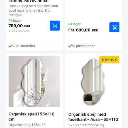
ramme, Rustic finish
Rustikt spejl med sprosser.Stort
spejl med ramme i træ. Kan
hænges…
799,00
DKK
Fra
699,00
DKK
3.999,00
DKK
Dette
vare
har
Vi prismatcher
Vi prismatcher
flere
varianter
Mulighe
SPAR 20%
kan
vælges
på
vareside
Organisk spejl i 55×110
Organisk spejl med
cm
facetkant – Aura – 55×110
Organisk spejl i 55x110
Skab en harmonisk og