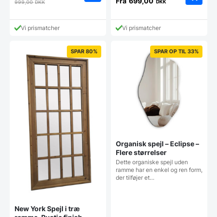
Fra
699,00
DKK
999,00
DKK
Dette
vare
har
Vi prismatcher
Vi prismatcher
flere
varianter
Mulighe
SPAR 80%
SPAR OP TIL 33%
kan
vælges
på
vareside
Organisk spejl – Eclipse –
Flere størrelser
Dette organiske spejl uden
ramme har en enkel og ren form,
der tilføjer et…
New York Spejl i træ