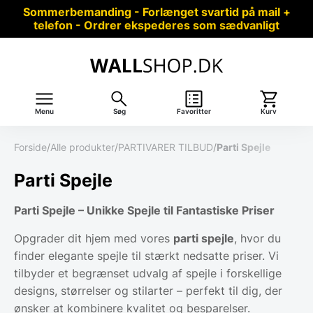
Sommerbemanding - Forlænget svartid på mail +
telefon - Ordrer ekspederes som sædvanligt
Menu
Søg
Favoritter
Kurv
Forside
/
Alle produkter
/
PARTIVARER TILBUD
/
Parti Spejle
Parti Spejle
Parti Spejle – Unikke Spejle til Fantastiske Priser
Opgrader dit hjem med vores
parti spejle
, hvor du
finder elegante spejle til stærkt nedsatte priser. Vi
tilbyder et begrænset udvalg af spejle i forskellige
designs, størrelser og stilarter – perfekt til dig, der
ønsker at kombinere kvalitet og besparelser.