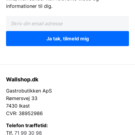
Opdag vores udvalg af parti spejle nu – det er først
informationer til dig.
til mølle!
Ja tak, tilmeld mig
Wallshop.dk
Gastrobutikken ApS
Rømersvej 33
7430 Ikast
CVR: 38952986
Telefon træffetid:
Tlf.
71 99 30 98