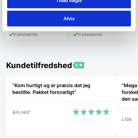
Tillad valgte
det muligt…
fliser. Det giver…
159,95
159,00
DKK
DKK
Afvis
399,00
DKK
499,00
DKK
Vi prismatcher
Vi prismatcher
Kundetilfredshed
“Kom hurtigt og er præcis det jeg
“Mega 
bestilte. Pakket forsvarligt”
forske
den sa
Ani Hof
Lida