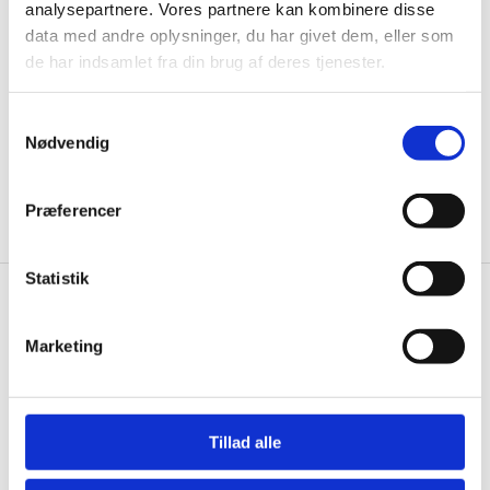
analysepartnere. Vores partnere kan kombinere disse
ikke, men sender kun relevante tilbud og
data med andre oplysninger, du har givet dem, eller som
informationer til dig.
de har indsamlet fra din brug af deres tjenester.
Samtykkevalg
Nødvendig
Ja tak, tilmeld mig
Præferencer
Statistik
Wallshop.dk
Marketing
Gastrobutikken ApS
Rømersvej 33
7430 Ikast
CVR: 38952986
Tillad alle
Telefon træffetid: