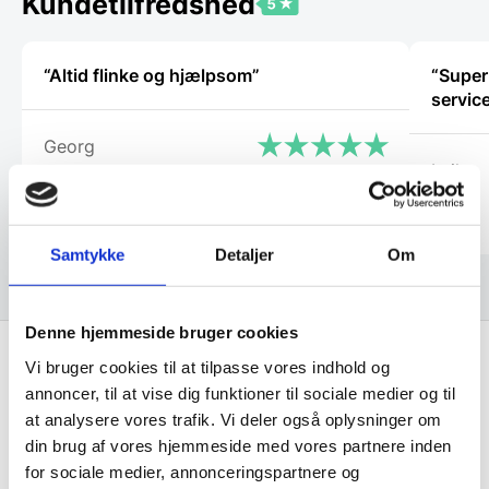
Kundetilfredshed
“Altid flinke og hjælpsom”
“Super
service
Georg
Lajla
Samtykke
Detaljer
Om
Denne hjemmeside bruger cookies
Vi bruger cookies til at tilpasse vores indhold og
annoncer, til at vise dig funktioner til sociale medier og til
Få de bedste tilbud først!
at analysere vores trafik. Vi deler også oplysninger om
din brug af vores hjemmeside med vores partnere inden
Husk at tilmelde dig vores nyhedsbrev og vær først
for sociale medier, annonceringspartnere og
til de bedste tilbud. Og bare rolig, vi spammer dig