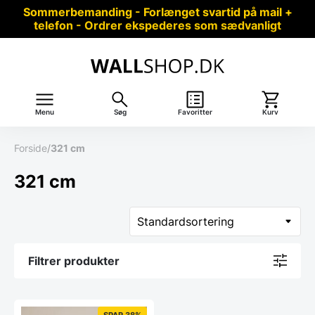
Sommerbemanding - Forlænget svartid på mail +
telefon - Ordrer ekspederes som sædvanligt
Menu
Søg
Favoritter
Kurv
Forside
/
321 cm
321 cm
Filtrer produkter
SPAR 38%