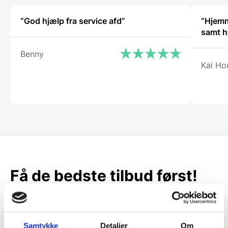
“God hjælp fra service afd”
“Hjemmes
samt h
Benny
Kai Ho
Få de bedste tilbud først!
Husk at tilmelde dig vores nyhedsbrev og vær først
til de bedste tilbud. Og bare rolig, vi spammer dig
ikke, men sender kun relevante tilbud og
Samtykke
Detaljer
Om