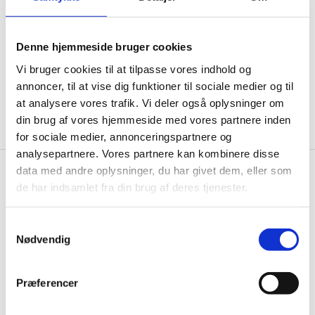
informationer til dig.
Denne hjemmeside bruger cookies
Vi bruger cookies til at tilpasse vores indhold og
annoncer, til at vise dig funktioner til sociale medier og til
Ja tak, tilmeld mig
at analysere vores trafik. Vi deler også oplysninger om
din brug af vores hjemmeside med vores partnere inden
for sociale medier, annonceringspartnere og
analysepartnere. Vores partnere kan kombinere disse
data med andre oplysninger, du har givet dem, eller som
Wallshop.dk
de har indsamlet fra din brug af deres tjenester.
Gastrobutikken ApS
Samtykkevalg
Rømersvej 33
Nødvendig
7430 Ikast
CVR: 38952986
Præferencer
Telefon træffetid:
Tlf.
71 99 30 98