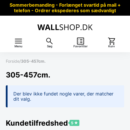
Sommerbemanding - Forlænget svartid på mail +
telefon - Ordrer ekspederes som sædvanligt
Menu
Søg
Favoritter
Kurv
Forside
/
305-457cm.
305-457cm.
Der blev ikke fundet nogle varer, der matcher
dit valg.
Kundetilfredshed