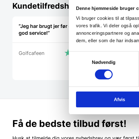
Kundetilfredshed
Denne hjemmeside bruger c
Vi bruger cookies til at tilpas
“Jeg har brugt jer før og altid en
“Fin fyr, 
vores trafik. Vi deler også 
god service!”
annonceringspartnere og anal
dem, eller som de har indsaml
Marlu
Golfcafeen
Samtykkevalg
Nødvendig
Afvis
Få de bedste tilbud først!
Husk at tilmelde dig vores nyhedsbrev og vær først ti