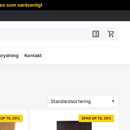
res som sædvanligt
prydning
Kontakt
OP TIL 29%
SPAR OP TIL 29%