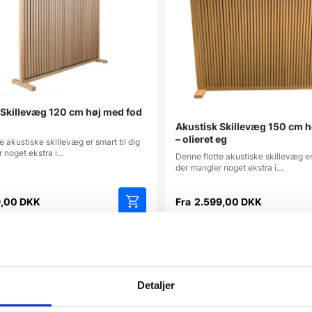
på
varesiden
 Skillevæg 120 cm høj med fod
Akustisk Skillevæg 150 cm h
– olieret eg
e akustiske skillevæg er smart til dig
r noget ekstra i…
Denne flotte akustiske skillevæg er 
der mangler noget ekstra i…
9,00
DKK
Fra
2.599,00
DKK
Dette
vare
har
atcher
Vi prismatcher
flere
varianter.
Mulighederne
Detaljer
kan
vælges