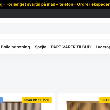
 Forlænget svartid på mail + telefon - Ordrer ekspede
Boligindretning
Spejle
PARTIVARER TILBUD
Lagero
t
SPAR OP TIL 27%
SPAR 