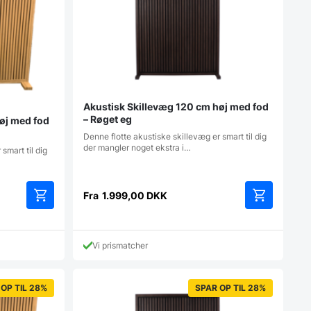
Akustisk Skillevæg 120 cm høj med fod
– Røget eg
øj med fod
Denne flotte akustiske skillevæg er smart til dig
der mangler noget ekstra i…
smart til dig
Fra
1.999,00
DKK
Dette
Dette
vare
vare
har
har
Vi prismatcher
flere
flere
varianter.
varianter.
Mulighederne
Mulighedern
OP TIL 28%
SPAR OP TIL 28%
kan
kan
vælges
vælges