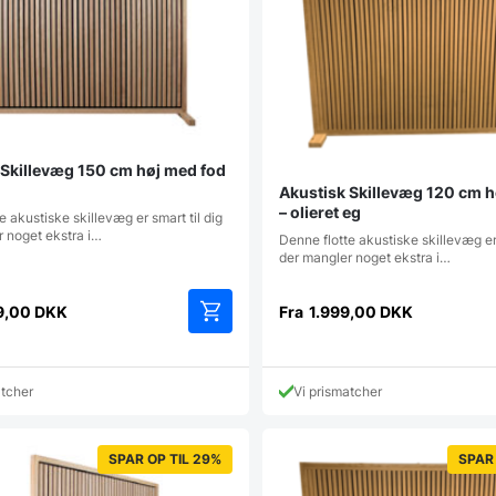
 Skillevæg 150 cm høj med fod
Akustisk Skillevæg 120 cm h
– olieret eg
e akustiske skillevæg er smart til dig
r noget ekstra i…
Denne flotte akustiske skillevæg er 
der mangler noget ekstra i…
9,00
DKK
Fra
1.999,00
DKK
Dette
vare
har
atcher
Vi prismatcher
flere
varianter.
Mulighederne
SPAR OP TIL 29%
SPAR 
kan
vælges