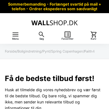
Sommerbemanding - Forlænget svartid på mail +
telefon - Ordrer ekspederes som sædvanligt
Menu
Søg
Favoritter
Kurv
Forside
/
Boligindretning
/
Pynt
/
Spring Copenhagen
/
Faith4
Få de bedste tilbud først!
Husk at tilmelde dig vores nyhedsbrev og vær først
til de bedste tilbud. Og bare rolig, vi spammer dig
ikke, men sender kun relevante tilbud og
informationer til dig.