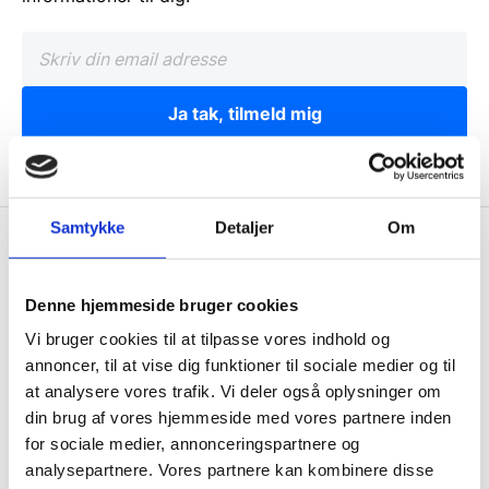
Ja tak, tilmeld mig
Samtykke
Detaljer
Om
Wallshop.dk
Gastrobutikken ApS
Denne hjemmeside bruger cookies
Rømersvej 33
Vi bruger cookies til at tilpasse vores indhold og
7430 Ikast
annoncer, til at vise dig funktioner til sociale medier og til
CVR: 38952986
at analysere vores trafik. Vi deler også oplysninger om
din brug af vores hjemmeside med vores partnere inden
Telefon træffetid:
for sociale medier, annonceringspartnere og
Tlf.
71 99 30 98
analysepartnere. Vores partnere kan kombinere disse