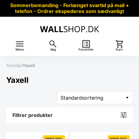
Sommerbemanding - Forlænget svartid på mail +
telefon - Ordrer ekspederes som sædvanligt
Menu
Søg
Favoritter
Kurv
Forside
/
Yaxell
Yaxell
Filtrer produkter
SPAR 20%
SPAR 20%