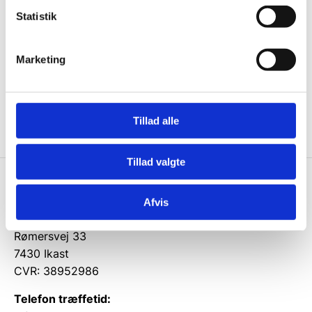
ikke, men sender kun relevante tilbud og
Statistik
informationer til dig.
Marketing
Ja tak, tilmeld mig
Tillad alle
Tillad valgte
Wallshop.dk
Afvis
Gastrobutikken ApS
Rømersvej 33
7430 Ikast
CVR: 38952986
Telefon træffetid: