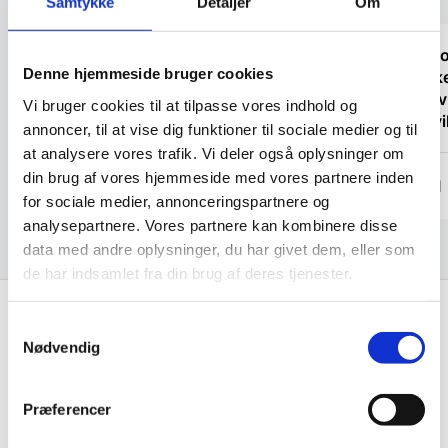
Samtykke
Detaljer
Om
“Super god service og oplysninger som
“Telef
Denne hjemmeside bruger cookies
vi kan bruge til noget. For klart vores
butikke
anbefalinger.”
positiv
Vi bruger cookies til at tilpasse vores indhold og
sent v
annoncer, til at vise dig funktioner til sociale medier og til
igen.”
at analysere vores trafik. Vi deler også oplysninger om
anonym
din brug af vores hjemmeside med vores partnere inden
Svend
for sociale medier, annonceringspartnere og
analysepartnere. Vores partnere kan kombinere disse
data med andre oplysninger, du har givet dem, eller som
de har indsamlet fra din brug af deres tjenester.
Samtykkevalg
Nødvendig
Få de bedste tilbud først!
Husk at tilmelde dig vores nyhedsbrev og vær først
Præferencer
til de bedste tilbud. Og bare rolig, vi spammer dig