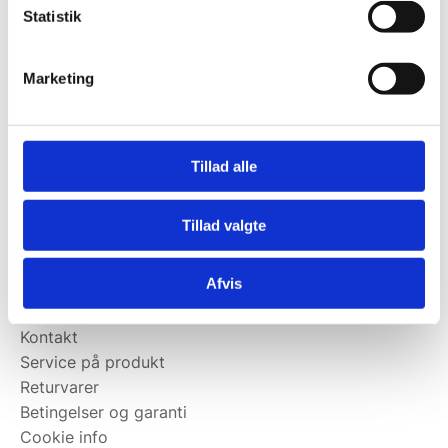
Statistik
Kontakt@wallshop.dk
Mandag til torsdag: 10:00 – 14:00.
Marketing
Fredag: Telefonlukket.
Afhentning muligt
man-torsdag fra 08:00-16:00.
Tillad alle
Fredag 08:00-13.00
Vi har ingen showroom.
Tillad valgte
Kundeservice
Afvis
Kundeservice
Kontakt
Service på produkt
Returvarer
Betingelser og garanti
Cookie info