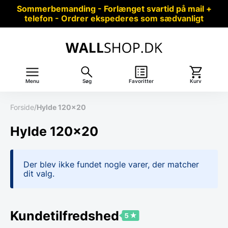
Sommerbemanding - Forlænget svartid på mail +
telefon - Ordrer ekspederes som sædvanligt
Menu
Søg
Favoritter
Kurv
Forside
/
Hylde 120x20
Hylde 120x20
Der blev ikke fundet nogle varer, der matcher
dit valg.
Kundetilfredshed