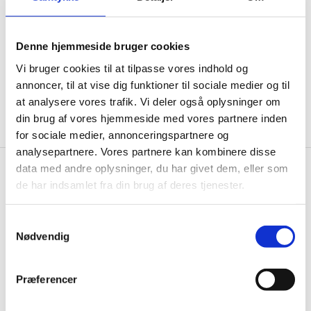
informationer til dig.
Denne hjemmeside bruger cookies
Vi bruger cookies til at tilpasse vores indhold og
annoncer, til at vise dig funktioner til sociale medier og til
Ja tak, tilmeld mig
at analysere vores trafik. Vi deler også oplysninger om
din brug af vores hjemmeside med vores partnere inden
for sociale medier, annonceringspartnere og
analysepartnere. Vores partnere kan kombinere disse
data med andre oplysninger, du har givet dem, eller som
Wallshop.dk
de har indsamlet fra din brug af deres tjenester.
Gastrobutikken ApS
Samtykkevalg
Rømersvej 33
Nødvendig
7430 Ikast
CVR: 38952986
Præferencer
Telefon træffetid:
Tlf.
71 99 30 98