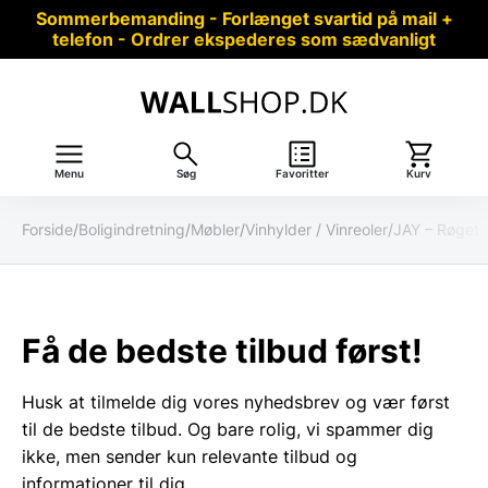
Sommerbemanding - Forlænget svartid på mail +
telefon - Ordrer ekspederes som sædvanligt
Menu
Søg
Favoritter
Kurv
Forside
/
Boligindretning
/
Møbler
/
Vinhylder / Vinreoler
/
JAY – Røget 
Få de bedste tilbud først!
Husk at tilmelde dig vores nyhedsbrev og vær først
til de bedste tilbud. Og bare rolig, vi spammer dig
ikke, men sender kun relevante tilbud og
informationer til dig.