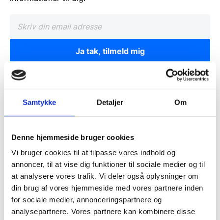
Ja tak, tilmeld mig
Samtykke
Detaljer
Om
Wallshop.dk
Gastrobutikken ApS
Denne hjemmeside bruger cookies
Rømersvej 33
Vi bruger cookies til at tilpasse vores indhold og
7430 Ikast
annoncer, til at vise dig funktioner til sociale medier og til
CVR: 38952986
at analysere vores trafik. Vi deler også oplysninger om
din brug af vores hjemmeside med vores partnere inden
Telefon træffetid:
for sociale medier, annonceringspartnere og
Tlf.
71 99 30 98
analysepartnere. Vores partnere kan kombinere disse