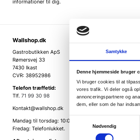
informationer til dig.
Wallshop.dk
Kundeser
Samtykke
Gastrobutikken ApS
Kundeserv
Rømersvej 33
Kontakt
7430 Ikast
Service på
Denne hjemmeside bruger c
CVR: 38952986
Returvarer
Vi bruger cookies til at tilpas
Betingelse
Telefon træffetid:
vores trafik. Vi deler også 
Cookie inf
Tlf.
71 99 30 98
annonceringspartnere og anal
dem, eller som de har indsaml
Kontakt@wallshop.dk
Samtykkevalg
Mandag til torsdag: 10:00 – 14:00.
Nødvendig
Fredag: Telefonlukket.