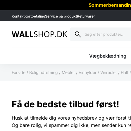
Sommerbemanding -
Kontakt
Kortbetaling
Service på produkt
Returvarer
Vægbeklædning
Forside
/
Boligindretning
/
Møbler
/
Vinhylder / Vinreoler
/
Half 
Få de bedste tilbud først!
Husk at tilmelde dig vores nyhedsbrev og vær først ti
Og bare rolig, vi spammer dig ikke, men sender kun r