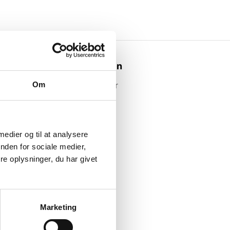
Webshoppen
Om
Alle produkter
 medier og til at analysere
nden for sociale medier,
e oplysninger, du har givet
Marketing