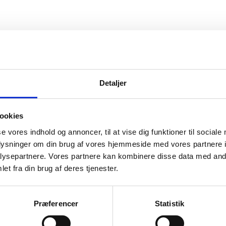
vice
Information
Detaljer
ice
Forside
Kortbetaling
 produkt
Levering
ookies
se vores indhold og annoncer, til at vise dig funktioner til sociale
r og garanti
oplysninger om din brug af vores hjemmeside med vores partnere i
o
ysepartnere. Vores partnere kan kombinere disse data med andr
et fra din brug af deres tjenester.
Præferencer
Statistik