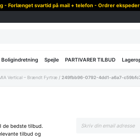
 Forlænget svartid på mail + telefon - Ordrer ekspede
Boligindretning
Spejle
PARTIVARER TILBUD
Lagero
MIA Vertical – Brændt Fyrtræ
/
249fbb96-0792-4dd1-a6a7-c59bfc
l de bedste tilbud.
elevante tilbud og