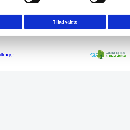
Tillad valgte
llinger