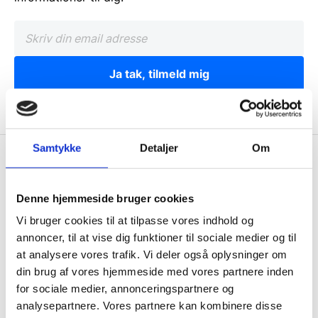
Ja tak, tilmeld mig
Samtykke
Detaljer
Om
Wallshop.dk
Gastrobutikken ApS
Denne hjemmeside bruger cookies
Rømersvej 33
Vi bruger cookies til at tilpasse vores indhold og
7430 Ikast
annoncer, til at vise dig funktioner til sociale medier og til
CVR: 38952986
at analysere vores trafik. Vi deler også oplysninger om
din brug af vores hjemmeside med vores partnere inden
Telefon træffetid:
for sociale medier, annonceringspartnere og
Tlf.
71 99 30 98
analysepartnere. Vores partnere kan kombinere disse