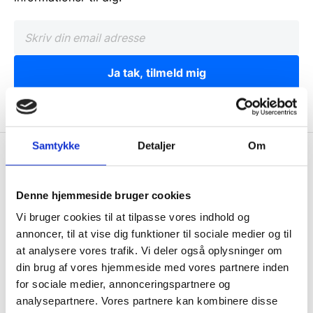
Ja tak, tilmeld mig
Samtykke
Detaljer
Om
Wallshop.dk
Gastrobutikken ApS
Denne hjemmeside bruger cookies
Rømersvej 33
Vi bruger cookies til at tilpasse vores indhold og
7430 Ikast
annoncer, til at vise dig funktioner til sociale medier og til
CVR: 38952986
at analysere vores trafik. Vi deler også oplysninger om
din brug af vores hjemmeside med vores partnere inden
Telefon træffetid:
for sociale medier, annonceringspartnere og
Tlf.
71 99 30 98
analysepartnere. Vores partnere kan kombinere disse