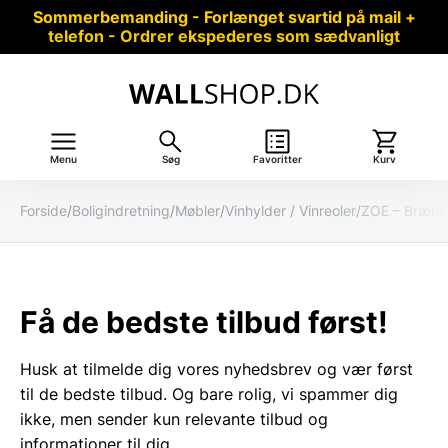
Sommerbemanding - Forlænget svartid på mail +
telefon - Ordrer ekspederes som sædvanligt
Menu
Søg
Favoritter
Kurv
Forside
/
Boligindretning
/
Møbler
/
Vinhylder / Vinreoler
/
ZOE – Brænd
Få de bedste tilbud først!
Husk at tilmelde dig vores nyhedsbrev og vær først
til de bedste tilbud. Og bare rolig, vi spammer dig
ikke, men sender kun relevante tilbud og
informationer til dig.