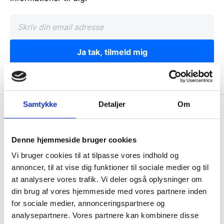
Ja tak, tilmeld mig
Samtykke
Detaljer
Om
Wallshop.dk
Gastrobutikken ApS
Denne hjemmeside bruger cookies
Rømersvej 33
Vi bruger cookies til at tilpasse vores indhold og
7430 Ikast
annoncer, til at vise dig funktioner til sociale medier og til
CVR: 38952986
at analysere vores trafik. Vi deler også oplysninger om
din brug af vores hjemmeside med vores partnere inden
Telefon træffetid:
for sociale medier, annonceringspartnere og
Tlf.
71 99 30 98
analysepartnere. Vores partnere kan kombinere disse