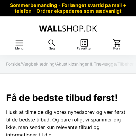
Sommerbemanding - Forlænget svartid på mail +
telefon - Ordrer ekspederes som sædvanligt
Menu
Søg
Favoritter
Kurv
Forside
/
Vægbeklædning
/
Akustikløsninger & Trævægge
/
Tilbehør 
Få de bedste tilbud først!
Husk at tilmelde dig vores nyhedsbrev og vær først
til de bedste tilbud. Og bare rolig, vi spammer dig
ikke, men sender kun relevante tilbud og
informationer til dig.