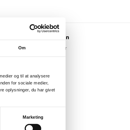
Webshoppen
Om
Alle produkter
 medier og til at analysere
nden for sociale medier,
e oplysninger, du har givet
Marketing