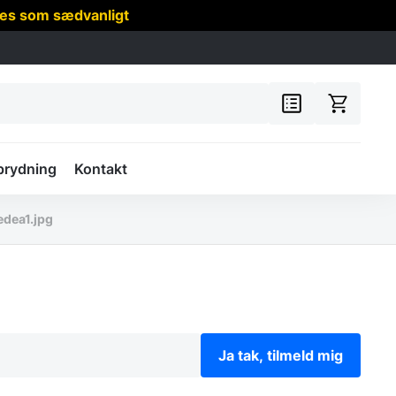
res som sædvanligt
prydning
Kontakt
dea1.jpg
Ja tak, tilmeld mig