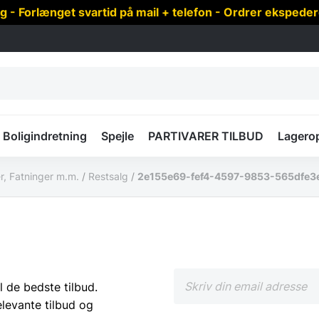
 Forlænget svartid på mail + telefon - Ordrer ekspede
Boligindretning
Spejle
PARTIVARER TILBUD
Lagero
r, Fatninger m.m.
/
Restsalg
/
2e155e69-fef4-4597-9853-565dfe3e
l de bedste tilbud.
elevante tilbud og