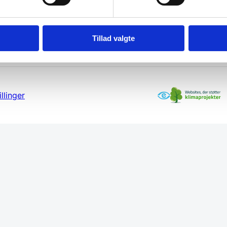
Tillad valgte
llinger