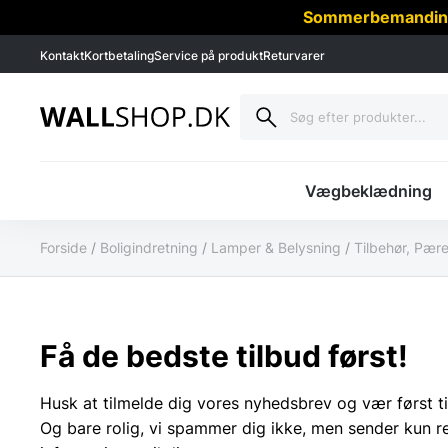
Sommerbemanding -
Kontakt
Kortbetaling
Service på produkt
Returvarer
Vægbeklædning
Forside
/
Boligindretning
/
Lamper & Belysning
/
Tilbehør, Pære
Få de bedste tilbud først!
Husk at tilmelde dig vores nyhedsbrev og vær først ti
Og bare rolig, vi spammer dig ikke, men sender kun r