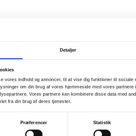
vice
Information
Detaljer
ice
Forside
Kortbetaling
 produkt
Levering
ookies
se vores indhold og annoncer, til at vise dig funktioner til sociale
r og garanti
oplysninger om din brug af vores hjemmeside med vores partnere i
o
ysepartnere. Vores partnere kan kombinere disse data med andr
et fra din brug af deres tjenester.
Præferencer
Statistik