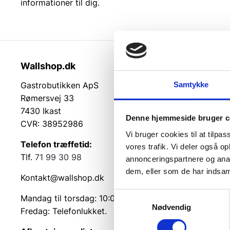
informationer til dig.
Wallshop.dk
Kundeser
Samtykke
Gastrobutikken ApS
Kundeserv
Rømersvej 33
Kontakt
7430 Ikast
Service på
Denne hjemmeside bruger c
CVR: 38952986
Returvarer
Vi bruger cookies til at tilpas
Betingelse
Telefon træffetid:
vores trafik. Vi deler også 
Cookie inf
Tlf.
71 99 30 98
annonceringspartnere og anal
dem, eller som de har indsaml
Kontakt@wallshop.dk
Samtykkevalg
Mandag til torsdag: 10:00 – 14:00.
Nødvendig
Fredag: Telefonlukket.